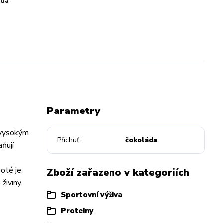
áda
Parametry
i vysokým
Příchuť
čokoláda
ňují
Poté je
Zboží zařazeno v kategoriích
živiny.
Sportovní výživa
Proteiny