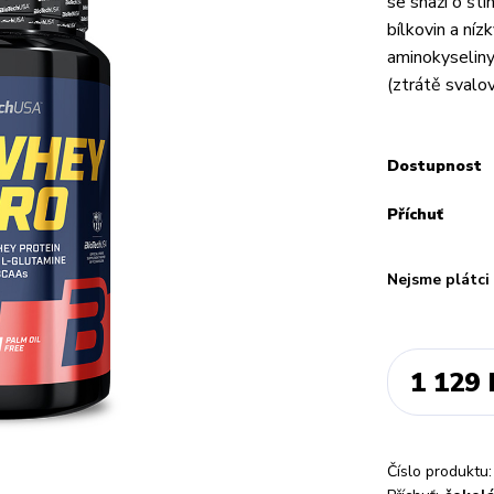
se snaží o št
bílkovin a ní
aminokyseliny
(ztrátě svalov
Dostupnost
Příchuť
Nejsme plátc
1 129 
Číslo produktu: