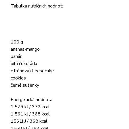
Tabulka nutričních hodnot:
100 g
ananas-mango
banán
bílá čokoláda
citrónový cheesecake
cookies
černé sušenky
Energetická hodnota
1 579 kJ / 372 kcal
1 561 kJ / 368 kcal
1561kJ / 368 kcal
1568 kJ / 369 kcal