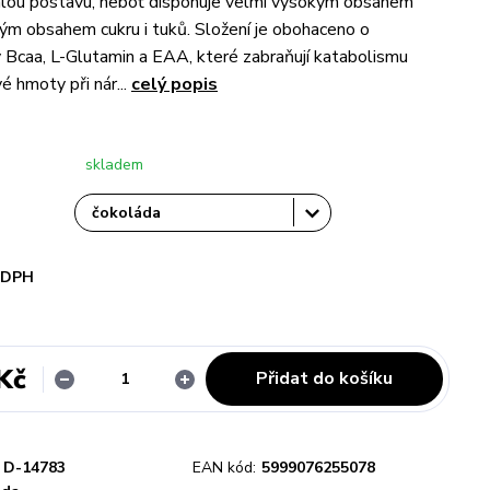
íhlou postavu, neboť disponuje velmi vysokým obsahem
zkým obsahem cukru i tuků. Složení je obohaceno o
 Bcaa, L-Glutamin a EAA, které zabraňují katabolismu
é hmoty při nár...
celý popis
skladem
i DPH
Kč
Přidat do košíku
D-14783
EAN kód:
5999076255078