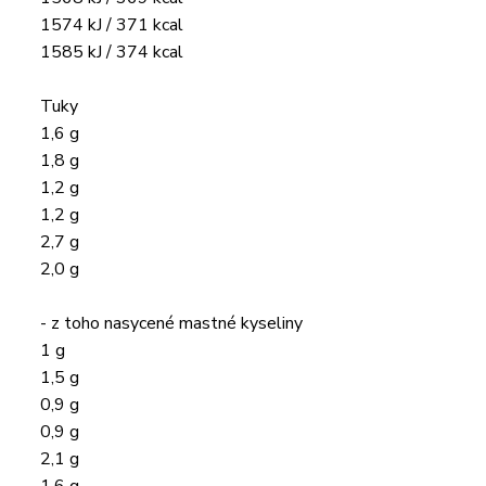
1574 kJ / 371 kcal
1585 kJ / 374 kcal
Tuky
1,6 g
1,8 g
1,2 g
1,2 g
2,7 g
2,0 g
- z toho nasycené mastné kyseliny
1 g
1,5 g
0,9 g
0,9 g
2,1 g