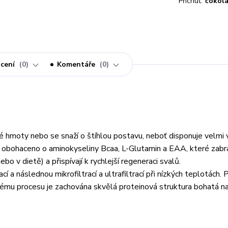
Příchuť:
čokol
cení
0
Komentáře
0
alové hmoty nebo se snaží o štíhlou postavu, neboť disponuje velm
e obohaceno o aminokyseliny Bcaa, L-Glutamin a EAA, které zabra
 v dietě) a přispívají k rychlejší regeneraci svalů.
a následnou mikrofiltrací a ultrafiltrací při nízkých teplotách. 
nému procesu je zachována skvělá proteinová struktura bohatá na 