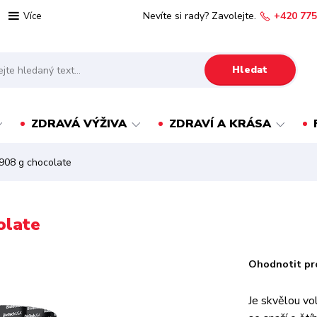
Nevíte si rady? Zavolejte.
+420 775
Více
Hledat
ZDRAVÁ VÝŽIVA
ZDRAVÍ A KRÁSA
908 g chocolate
olate
Ohodnotit pr
Je skvělou vol