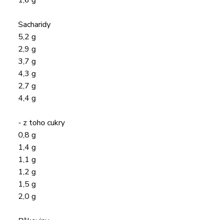
1,6 g
Sacharidy
5,2 g
2,9 g
3,7 g
4,3 g
2,7 g
4,4 g
- z toho cukry
0,8 g
1,4 g
1,1 g
1,2 g
1,5 g
2,0 g