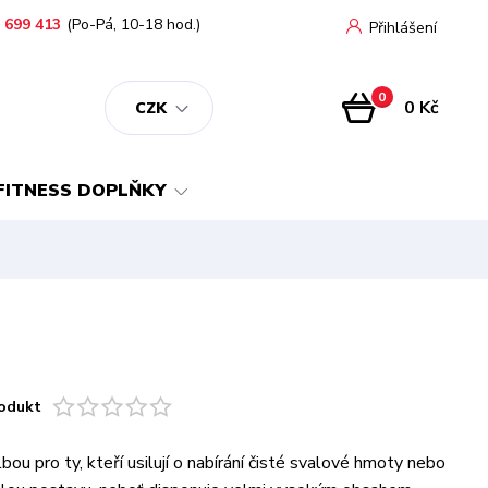
 699 413
(Po-Pá, 10-18 hod.)
Přihlášení
0
0 Kč
CZK
FITNESS DOPLŇKY
odukt
bou pro ty, kteří usilují o nabírání čisté svalové hmoty nebo