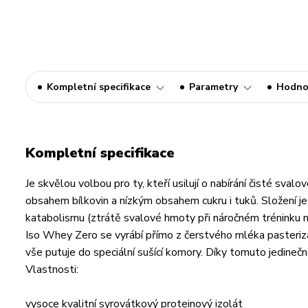
Kompletní specifikace
Parametry
Hodno
Kompletní specifikace
Je skvělou volbou pro ty, kteří usilují o nabírání čisté sv
obsahem bílkovin a nízkým obsahem cukru i tuků. Složení j
katabolismu (ztrátě svalové hmoty při náročném tréninku nebo
Iso Whey Zero se vyrábí přímo z čerstvého mléka pasterizací 
vše putuje do speciální sušící komory. Díky tomuto jedineč
Vlastnosti:
vysoce kvalitní syrovátkový proteinový izolát