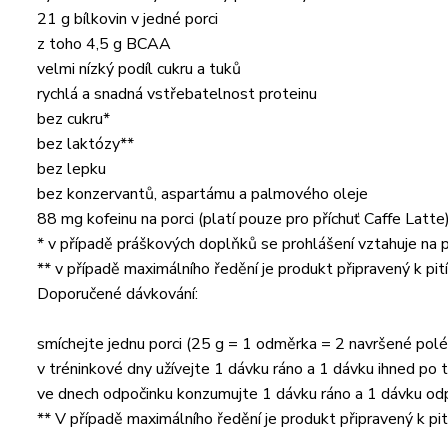
21 g bílkovin v jedné porci
z toho 4,5 g BCAA
velmi nízký podíl cukru a tuků
rychlá a snadná vstřebatelnost proteinu
bez cukru*
bez laktózy**
bez lepku
bez konzervantů, aspartámu a palmového oleje
88 mg kofeinu na porci (platí pouze pro příchuť Caffe Latte
* v případě práškových doplňků se prohlášení vztahuje na
** v případě maximálního ředění je produkt připravený k pit
Doporučené dávkování:
smíchejte jednu porci (25 g = 1 odměrka = 2 navršené pol
v tréninkové dny užívejte 1 dávku ráno a 1 dávku ihned po 
ve dnech odpočinku konzumujte 1 dávku ráno a 1 dávku o
** V případě maximálního ředění je produkt připravený k pit