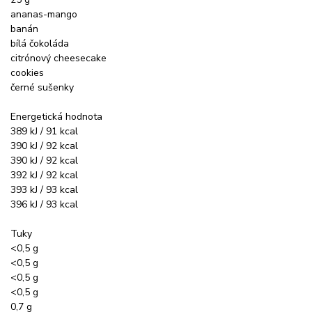
ananas-mango
banán
bílá čokoláda
citrónový cheesecake
cookies
černé sušenky
Energetická hodnota
389 kJ / 91 kcal
390 kJ / 92 kcal
390 kJ / 92 kcal
392 kJ / 92 kcal
393 kJ / 93 kcal
396 kJ / 93 kcal
Tuky
<0,5 g
<0,5 g
<0,5 g
<0,5 g
0,7 g