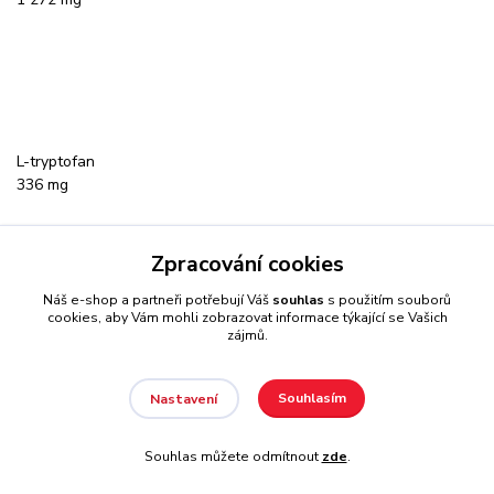
L-tryptofan
336 mg
Zpracování cookies
Náš e-shop a partneři potřebují Váš
souhlas
s použitím souborů
cookies, aby Vám mohli zobrazovat informace týkající se Vašich
zájmů.
L-valin
1 120 mg
Souhlasím
Nastavení
Souhlas můžete odmítnout
zde
.