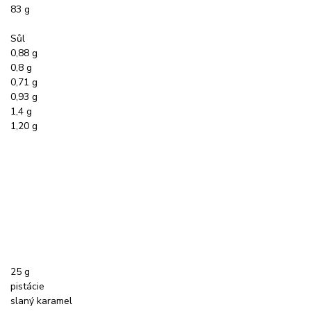
83 g
Sůl
0,88 g
0,8 g
0,71 g
0,93 g
1,4 g
1,20 g
25 g
pistácie
slaný karamel