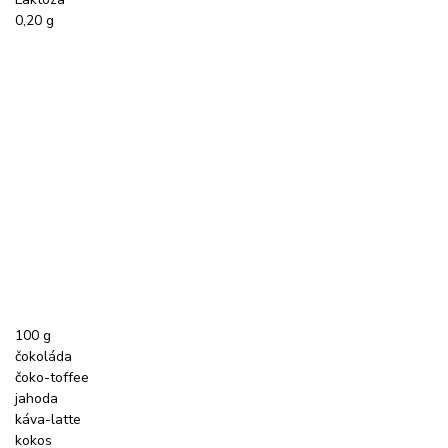
0,20 g
100 g
čokoláda
čoko-toffee
jahoda
káva-latte
kokos