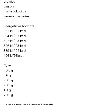
tiramisu
vanilka
hořká čokoláda
karamelový krém
Energetická hodnota
392 kJ / 92 kcal
394 kJ / 93 kcal
395 kJ / 93 kcal
396 kJ / 93 kcal
389 kJ / 92 kcal
406 kJ/96kcal
Tuky
<0,5 g
0,6 g
<0,5 g
<0,5 g
1,3 g
<0,5 g
- z toho nasycené mastné kyseliny