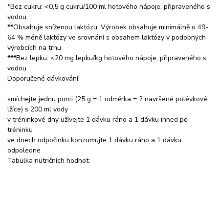
*Bez cukru: <0,5 g cukru/100 ml hotového nápoje, připraveného s
vodou.
**Obsahuje sníženou laktózu: Výrobek obsahuje minimálně o 49-
64 % méně laktózy ve srovnání s obsahem laktózy v podobných
výrobcích na trhu
***Bez lepku: <20 mg lepku/kg hotového nápoje, připraveného s
vodou.
Doporučené dávkování:
smíchejte jednu porci (25 g = 1 odměrka = 2 navršené polévkové
lžíce) s 200 ml vody
v tréninkové dny užívejte 1 dávku ráno a 1 dávku ihned po
tréninku
ve dnech odpočinku konzumujte 1 dávku ráno a 1 dávku
odpoledne
Tabulka nutričních hodnot: