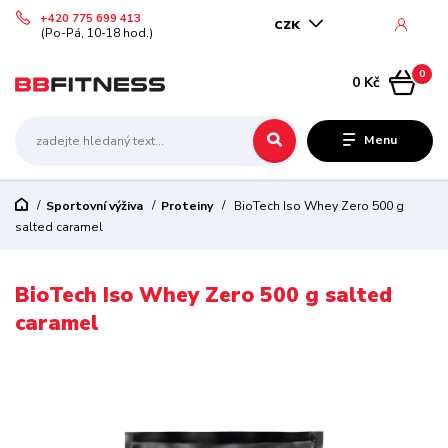
+420 775 699 413
CZK
(Po-Pá, 10-18 hod.)
0
0 Kč
Menu
Sportovní výživa
Proteiny
BioTech Iso Whey Zero 500 g
salted caramel
BioTech Iso Whey Zero 500 g salted
caramel