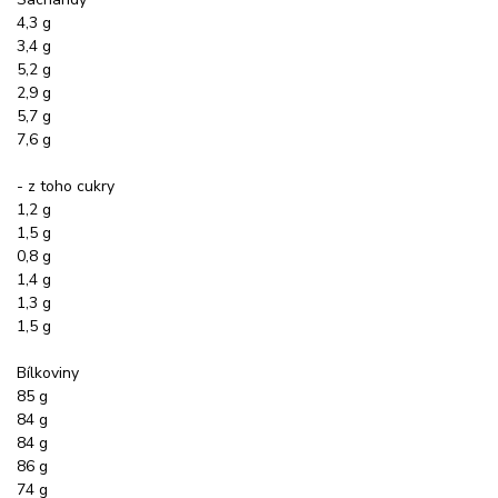
4,3 g
3,4 g
5,2 g
2,9 g
5,7 g
7,6 g
- z toho cukry
1,2 g
1,5 g
0,8 g
1,4 g
1,3 g
1,5 g
Bílkoviny
85 g
84 g
84 g
86 g
74 g