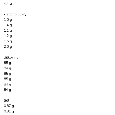
4,4 g
- z toho cukry
1,0 g
1,4 g
1,1 g
1,2 g
1,5 g
2,0 g
Bílkoviny
85 g
84 g
85 g
85 g
84 g
84 g
Sůl
0,87 g
0,91 g