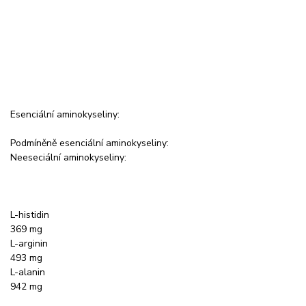
Esenciální aminokyseliny:
Podmíněně esenciální aminokyseliny:
Neeseciální aminokyseliny:
L-histidin
369 mg
L-arginin
493 mg
L-alanin
942 mg