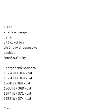
100 g
ananas-mango
banán
bílá čokoláda
citrónový cheesecake
cookies
černé sušenky
Energetická hodnota
1 554 kJ / 366 kcal
1 561 kJ / 368 kcal
1561kJ / 368 kcal
1568 kJ / 369 kcal
1574 kJ / 371 kcal
1585 kJ / 374 kcal
Tuky