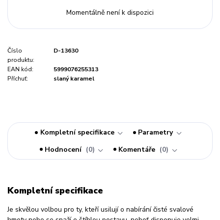
Momentálně není k dispozici
Číslo
D-13630
produktu:
EAN kód:
5999076255313
Příchuť:
slaný karamel
Kompletní specifikace
Parametry
Hodnocení
0
Komentáře
0
Kompletní specifikace
Je skvělou volbou pro ty, kteří usilují o nabírání čisté svalové
hmoty nebo se snaží o štíhlou postavu, neboť disponuje velmi