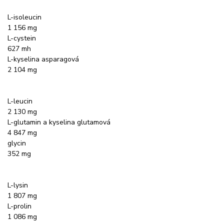
L-isoleucin
1 156 mg
L-cystein
627 mh
L-kyselina asparagová
2 104 mg
L-leucin
2 130 mg
L-glutamin a kyselina glutamová
4 847 mg
glycin
352 mg
L-lysin
1 807 mg
L-prolin
1 086 mg