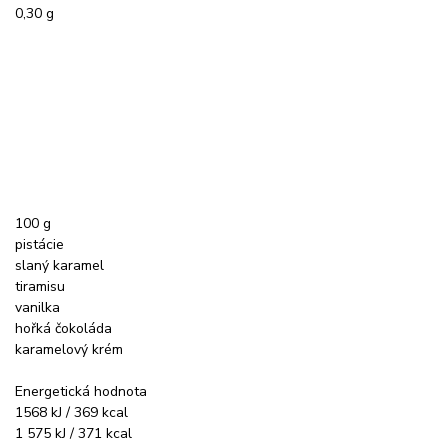
0,30 g
100 g
pistácie
slaný karamel
tiramisu
vanilka
hořká čokoláda
karamelový krém
Energetická hodnota
1568 kJ / 369 kcal
1 575 kJ / 371 kcal