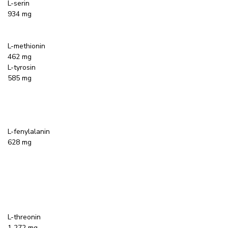
L-serin
934 mg
L-methionin
462 mg
L-tyrosin
585 mg
L-fenylalanin
628 mg
L-threonin
1 272 mg