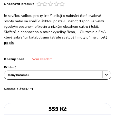
Ohodnotit produkt
Je skvělou volbou pro ty, kteří usilují o nabírání čisté svalové
hmoty nebo se snaží o štíhlou postavu, neboť disponuje velmi
vysokým obsahem bílkovin a nízkým obsahem cukru i tuků.
Složení je obohaceno o aminokyseliny Bcaa, L-Glutamin a EAA,
které zabraňují katabolismu (ztrátě svalové hmoty při nár...
celý
popis
Dostupnost
Není skladem
Příchuť
Nejsme plátci DPH
559 Kč