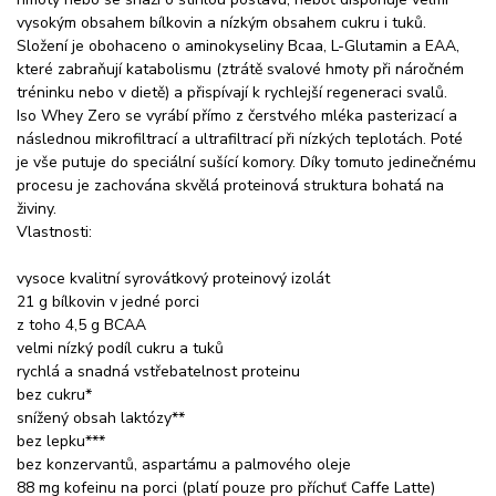
vysokým obsahem bílkovin a nízkým obsahem cukru i tuků.
Složení je obohaceno o aminokyseliny Bcaa, L-Glutamin a EAA,
které zabraňují katabolismu (ztrátě svalové hmoty při náročném
tréninku nebo v dietě) a přispívají k rychlejší regeneraci svalů.
Iso Whey Zero se vyrábí přímo z čerstvého mléka pasterizací a
následnou mikrofiltrací a ultrafiltrací při nízkých teplotách. Poté
je vše putuje do speciální sušící komory. Díky tomuto jedinečnému
procesu je zachována skvělá proteinová struktura bohatá na
živiny.
Vlastnosti:
vysoce kvalitní syrovátkový proteinový izolát
21 g bílkovin v jedné porci
z toho 4,5 g BCAA
velmi nízký podíl cukru a tuků
rychlá a snadná vstřebatelnost proteinu
bez cukru*
snížený obsah laktózy**
bez lepku***
bez konzervantů, aspartámu a palmového oleje
88 mg kofeinu na porci (platí pouze pro příchuť Caffe Latte)