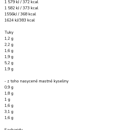
1 579 kJ / 372 kcal
1 582 kJ / 373 kcal
1556kJ / 368 kcal
1624 kJ/383 kcal
Tuky
1,2 g
2,2 g
1,6 g
1,9 g
5,2 g
1,9 g
- z toho nasycené mastné kyseliny
0,9 g
1,8 g
1 g
1,6 g
3,1 g
1,6 g
Sacharidy