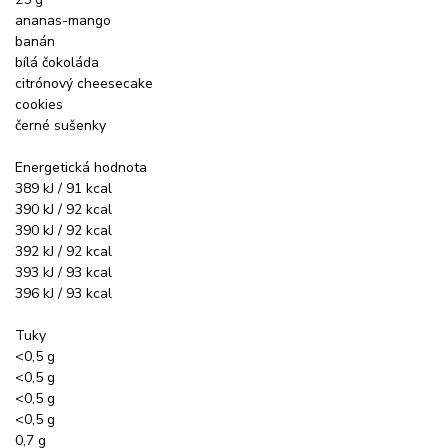
ananas-mango
banán
bílá čokoláda
citrónový cheesecake
cookies
černé sušenky
Energetická hodnota
389 kJ / 91 kcal
390 kJ / 92 kcal
390 kJ / 92 kcal
392 kJ / 92 kcal
393 kJ / 93 kcal
396 kJ / 93 kcal
Tuky
<0,5 g
<0,5 g
<0,5 g
<0,5 g
0,7 g