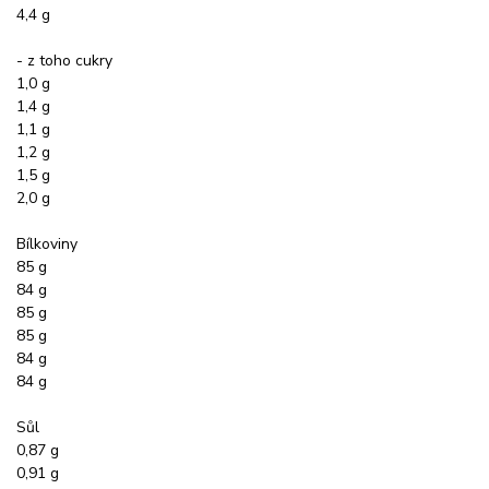
4,4 g
- z toho cukry
1,0 g
1,4 g
1,1 g
1,2 g
1,5 g
2,0 g
Bílkoviny
85 g
84 g
85 g
85 g
84 g
84 g
Sůl
0,87 g
0,91 g