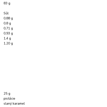
83 g
Sůl
0,88 g
0,8 g
0,71 g
0,93 g
1,4 g
1,20 g
25 g
pistácie
slaný karamel