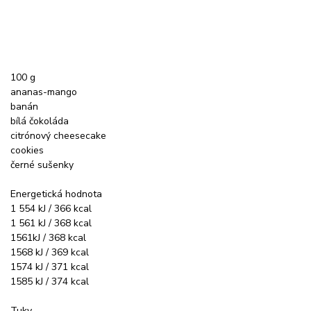
100 g
ananas-mango
banán
bílá čokoláda
citrónový cheesecake
cookies
černé sušenky
Energetická hodnota
1 554 kJ / 366 kcal
1 561 kJ / 368 kcal
1561kJ / 368 kcal
1568 kJ / 369 kcal
1574 kJ / 371 kcal
1585 kJ / 374 kcal
Tuky