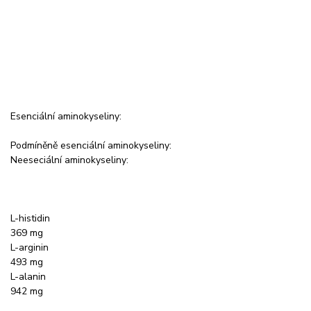
Esenciální aminokyseliny:
Podmíněně esenciální aminokyseliny:
Neeseciální aminokyseliny:
L-histidin
369 mg
L-arginin
493 mg
L-alanin
942 mg