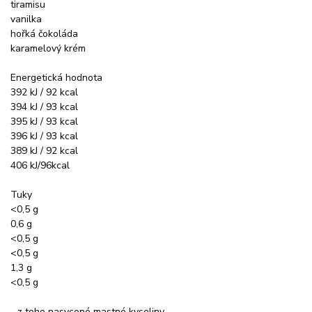
tiramisu
vanilka
hořká čokoláda
karamelový krém
Energetická hodnota
392 kJ / 92 kcal
394 kJ / 93 kcal
395 kJ / 93 kcal
396 kJ / 93 kcal
389 kJ / 92 kcal
406 kJ/96kcal
Tuky
<0,5 g
0,6 g
<0,5 g
<0,5 g
1,3 g
<0,5 g
- z toho nasycené mastné kyseliny