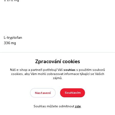
L-tryptofan
336 mg
Zpracování cookies
Náš e-shop a partneři potřebují Váš
souhlas
s použitím souborů
cookies, aby Vám mohli zobrazovat informace týkající se Vašich
zájmů.
L-valin
1 120 mg
Souhlasím
Nastavení
Souhlas můžete odmítnout
zde
.