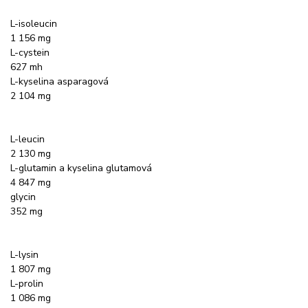
L-isoleucin
1 156 mg
L-cystein
627 mh
L-kyselina asparagová
2 104 mg
L-leucin
2 130 mg
L-glutamin a kyselina glutamová
4 847 mg
glycin
352 mg
L-lysin
1 807 mg
L-prolin
1 086 mg