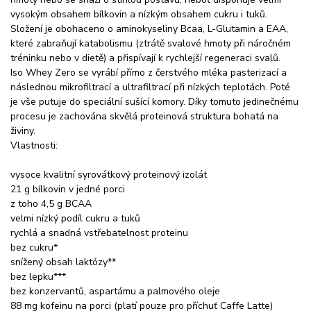
vysokým obsahem bílkovin a nízkým obsahem cukru i tuků.
Složení je obohaceno o aminokyseliny Bcaa, L-Glutamin a EAA,
které zabraňují katabolismu (ztrátě svalové hmoty při náročném
tréninku nebo v dietě) a přispívají k rychlejší regeneraci svalů.
Iso Whey Zero se vyrábí přímo z čerstvého mléka pasterizací a
následnou mikrofiltrací a ultrafiltrací při nízkých teplotách. Poté
je vše putuje do speciální sušící komory. Díky tomuto jedinečnému
procesu je zachována skvělá proteinová struktura bohatá na
živiny.
Vlastnosti:
vysoce kvalitní syrovátkový proteinový izolát
21 g bílkovin v jedné porci
z toho 4,5 g BCAA
velmi nízký podíl cukru a tuků
rychlá a snadná vstřebatelnost proteinu
bez cukru*
snížený obsah laktózy**
bez lepku***
bez konzervantů, aspartámu a palmového oleje
88 mg kofeinu na porci (platí pouze pro příchuť Caffe Latte)