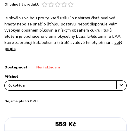
Ohodnotit produkt
Je skvělou volbou pro ty, kteří usilují o nabírání čisté svalové
hmoty nebo se snaží o štíhlou postavu, neboť disponuje velmi
vysokým obsahem bílkovin a nízkým obsahem cukru i tuků.
Složení je obohaceno o aminokyseliny Bcaa, L-Glutamin a EAA,
které zabraňují katabolismu (ztrátě svalové hmoty při nár...
celý
popis
Dostupnost
Není skladem
Příchuť
Nejsme plátci DPH
559 Kč