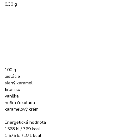
0,30 g
100 g
pistácie
slaný karamel
tiramisu
vanilka
hořká čokoláda
karamelový krém
Energetická hodnota
1568 kJ / 369 kcal
1 575 kJ / 371 kcal