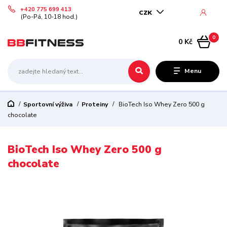
+420 775 699 413
CZK
(Po-Pá, 10-18 hod.)
0
0 Kč
Menu
Sportovní výživa
Proteiny
BioTech Iso Whey Zero 500 g
chocolate
BioTech Iso Whey Zero 500 g
chocolate