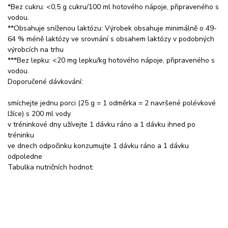
*Bez cukru: <0,5 g cukru/100 ml hotového nápoje, připraveného s
vodou.
**Obsahuje sníženou laktózu: Výrobek obsahuje minimálně o 49-
64 % méně laktózy ve srovnání s obsahem laktózy v podobných
výrobcích na trhu
***Bez lepku: <20 mg lepku/kg hotového nápoje, připraveného s
vodou.
Doporučené dávkování:
smíchejte jednu porci (25 g = 1 odměrka = 2 navršené polévkové
lžíce) s 200 ml vody
v tréninkové dny užívejte 1 dávku ráno a 1 dávku ihned po
tréninku
ve dnech odpočinku konzumujte 1 dávku ráno a 1 dávku
odpoledne
Tabulka nutričních hodnot: