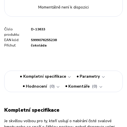
Momentálně není k dispozici
Číslo
D-13633
produktu:
EAN kód:
5999076255238
Příchuť:
čokoláda
Kompletní specifikace
Parametry
Hodnocení
0
Komentáře
0
Kompletní specifikace
Je skvělou volbou pro ty, kteří usilují o nabírání čisté svalové
hmoty nebo se snaží o štíhlou postavu, neboť disponuje velmi