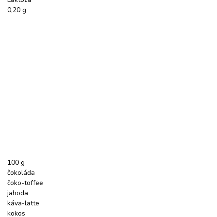
0,20 g
100 g
čokoláda
čoko-toffee
jahoda
káva-latte
kokos