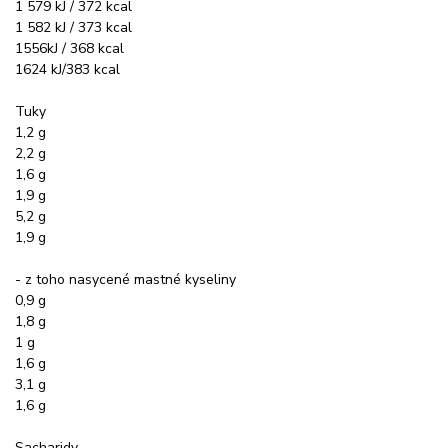
1 579 kJ / 372 kcal
1 582 kJ / 373 kcal
1556kJ / 368 kcal
1624 kJ/383 kcal
Tuky
1,2 g
2,2 g
1,6 g
1,9 g
5,2 g
1,9 g
- z toho nasycené mastné kyseliny
0,9 g
1,8 g
1 g
1,6 g
3,1 g
1,6 g
Sacharidy