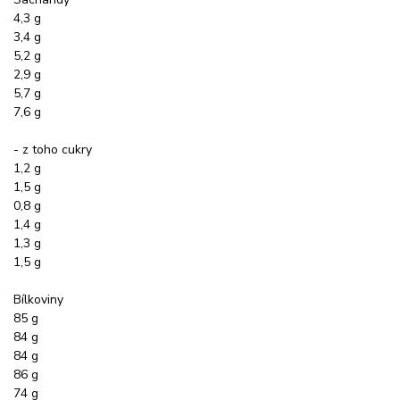
4,3 g
3,4 g
5,2 g
2,9 g
5,7 g
7,6 g
- z toho cukry
1,2 g
1,5 g
0,8 g
1,4 g
1,3 g
1,5 g
Bílkoviny
85 g
84 g
84 g
86 g
74 g