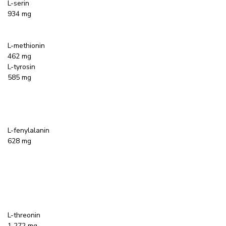
L-serin
934 mg
L-methionin
462 mg
L-tyrosin
585 mg
L-fenylalanin
628 mg
L-threonin
1 272 mg