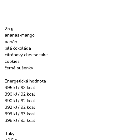
25 g
ananas-mango
banán
bílá čokoláda
citrónový cheesecake
cookies
černé sušenky
Energetická hodnota
395 kJ / 93 kcal
390 kJ / 92 kcal
390 kJ / 92 kcal
392 kJ / 92 kcal
393 kJ / 93 kcal
396 kJ / 93 kcal
Tuky