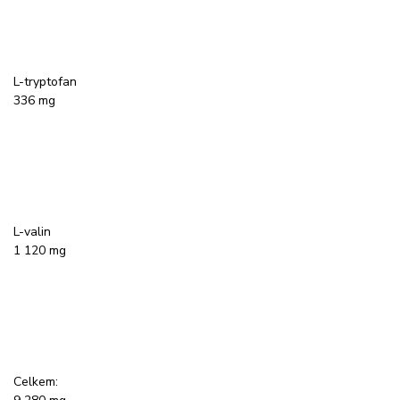
L-tryptofan
336 mg
L-valin
1 120 mg
Celkem: