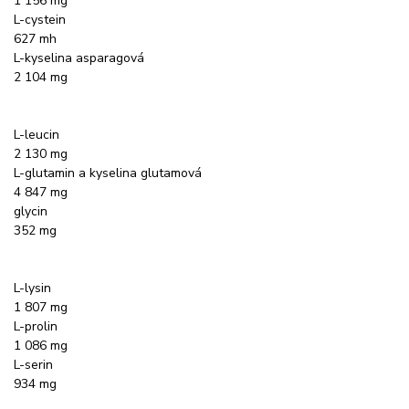
1 156 mg
L-cystein
627 mh
L-kyselina asparagová
2 104 mg
L-leucin
2 130 mg
L-glutamin a kyselina glutamová
4 847 mg
glycin
352 mg
L-lysin
1 807 mg
L-prolin
1 086 mg
L-serin
934 mg