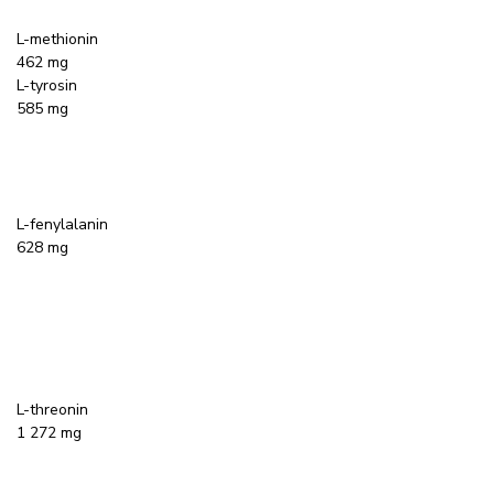
L-methionin
462 mg
L-tyrosin
585 mg
L-fenylalanin
628 mg
L-threonin
1 272 mg