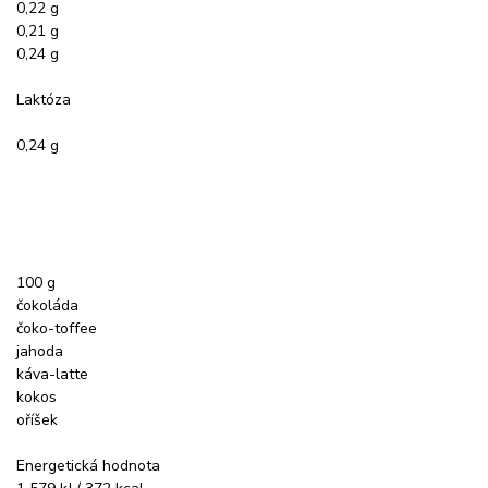
0,22 g
0,21 g
0,24 g
Laktóza
0,24 g
100 g
čokoláda
čoko-toffee
jahoda
káva-latte
kokos
oříšek
Energetická hodnota