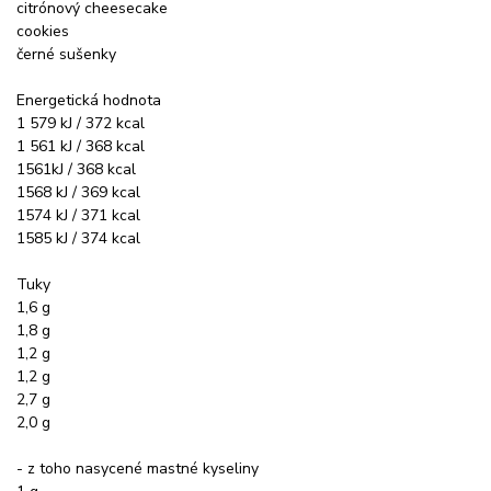
citrónový cheesecake
cookies
černé sušenky
Energetická hodnota
1 579 kJ / 372 kcal
1 561 kJ / 368 kcal
1561kJ / 368 kcal
1568 kJ / 369 kcal
1574 kJ / 371 kcal
1585 kJ / 374 kcal
Tuky
1,6 g
1,8 g
1,2 g
1,2 g
2,7 g
2,0 g
- z toho nasycené mastné kyseliny