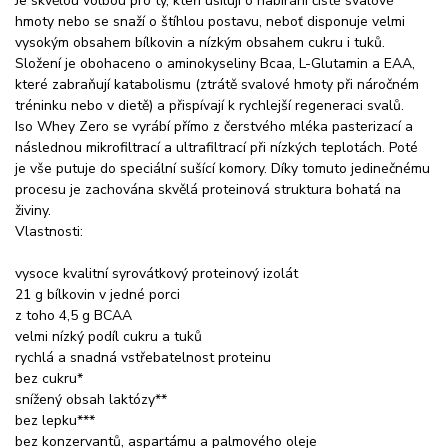
Je skvělou volbou pro ty, kteří usilují o nabírání čisté svalové
hmoty nebo se snaží o štíhlou postavu, neboť disponuje velmi
vysokým obsahem bílkovin a nízkým obsahem cukru i tuků.
Složení je obohaceno o aminokyseliny Bcaa, L-Glutamin a EAA,
které zabraňují katabolismu (ztrátě svalové hmoty při náročném
tréninku nebo v dietě) a přispívají k rychlejší regeneraci svalů.
Iso Whey Zero se vyrábí přímo z čerstvého mléka pasterizací a
následnou mikrofiltrací a ultrafiltrací při nízkých teplotách. Poté
je vše putuje do speciální sušící komory. Díky tomuto jedinečnému
procesu je zachována skvělá proteinová struktura bohatá na
živiny.
Vlastnosti:
vysoce kvalitní syrovátkový proteinový izolát
21 g bílkovin v jedné porci
z toho 4,5 g BCAA
velmi nízký podíl cukru a tuků
rychlá a snadná vstřebatelnost proteinu
bez cukru*
snížený obsah laktózy**
bez lepku***
bez konzervantů, aspartámu a palmového oleje