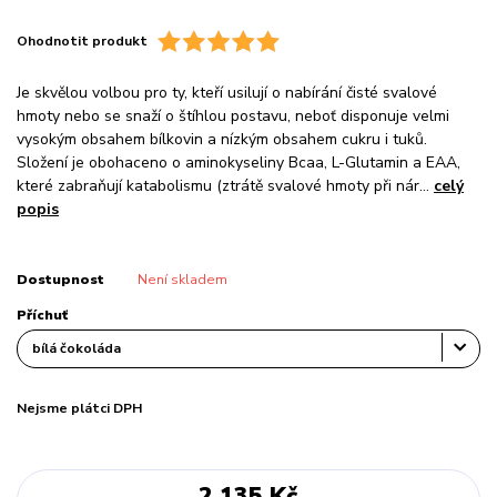
Ohodnotit produkt
Je skvělou volbou pro ty, kteří usilují o nabírání čisté svalové
hmoty nebo se snaží o štíhlou postavu, neboť disponuje velmi
vysokým obsahem bílkovin a nízkým obsahem cukru i tuků.
Složení je obohaceno o aminokyseliny Bcaa, L-Glutamin a EAA,
které zabraňují katabolismu (ztrátě svalové hmoty při nár...
celý
popis
Dostupnost
Není skladem
Příchuť
Nejsme plátci DPH
2 135 Kč