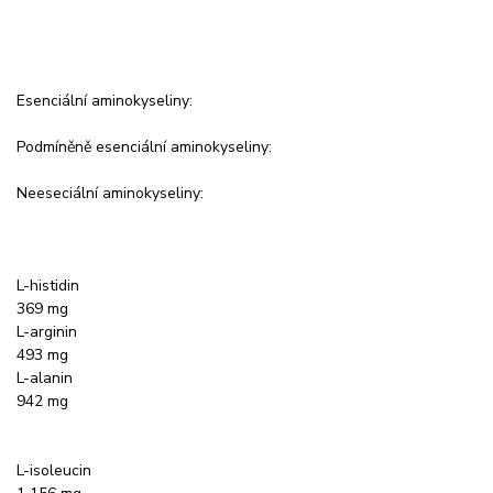
Esenciální aminokyseliny:
Podmíněně esenciální aminokyseliny:
Neeseciální aminokyseliny:
L-histidin
369 mg
L-arginin
493 mg
L-alanin
942 mg
L-isoleucin