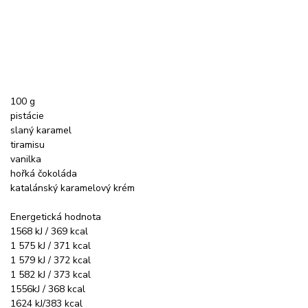
100 g
pistácie
slaný karamel
tiramisu
vanilka
hořká čokoláda
katalánský karamelový krém
Energetická hodnota
1568 kJ / 369 kcal
1 575 kJ / 371 kcal
1 579 kJ / 372 kcal
1 582 kJ / 373 kcal
1556kJ / 368 kcal
1624 kJ/383 kcal