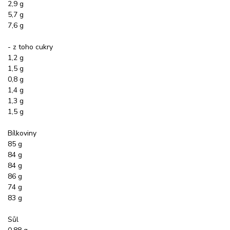
2,9 g
5,7 g
7,6 g
- z toho cukry
1,2 g
1,5 g
0,8 g
1,4 g
1,3 g
1,5 g
Bílkoviny
85 g
84 g
84 g
86 g
74 g
83 g
Sůl