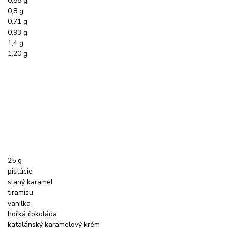
0,88 g
0,8 g
0,71 g
0,93 g
1,4 g
1,20 g
25 g
pistácie
slaný karamel
tiramisu
vanilka
hořká čokoláda
katalánský karamelový krém