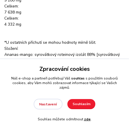
9 280 mg
Celkem:
7 638 mg
Celkem:
4 332 mg
*U ostatních příchutí se mohou hodnoty mírně lišit.
Složení:
Ananas-mango: syrovátkový roteinový izolát 88% [syrovátkový
proteinový izolát, emulgátor (sójový lecitin)], smetana [částečně
hydrogenovaný kokosový tuk, sušené odstředěné mléko,
Zpracování cookies
emulgátory (E471, E472a), glukózový sirup, sacharóza, mléčná
Náš e-shop a partneři potřebují Váš
souhlas
s použitím souborů
bílkovina, stabilizátor (fosforečnan draselný), protispékavá látka
cookies, aby Vám mohli zobrazovat informace týkající se Vašich
(fosforečnan vápenatý)], L-Glutamin 3,1 %, aromata, sůl 1,3 %,
zájmů.
emulgátor (sójový lecitin), zahušťovadla (karagenan, xantanová
guma), barvivo (amoniakový karamel), protispékavá látka (oxid
křemičitý), L-leucin 0,2 %, sladidlo (sukralóza), L-isoleucin 0,1 %,
Souhlasím
Nastavení
L-valin 0,1 %.
Banán: syrovátkový proteinový izolát 90% [(syrovátkový
Souhlas můžete odmítnout
zde
.
proteinový izolát, emulgátor (sójový lecitin)], L-glutamin 2,5%,
smetana [částečně hydrogenovaný kokosový tuk, sušené