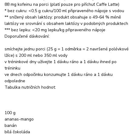
88 mg kofeinu na porci (platí pouze pro příchuť Caffe Latte)
* bez cukru: <0,5 g cukru/100 ml připraveného nápoje s vodou
** snížený obsah laktózy: produkt obsahuje o 49-64 % méně
laktózy ve srovnání s obsahem laktózy v podobných produktech
*** bez lepku: <20 mg lepku/kg připraveného nápoje
Doporučené dávkování:
smíchejte jednu porci (25 g = 1 odměrka = 2 navršené polévkové
lžíce) s 200 ml nebo 350 ml vody
v tréninkové dny užívejte 1 dávku ráno a 1 dávku ihned po
tréninku
ve dnech odpočinku konzumujte 1 dávku ráno a 1 dávku
odpoledne
Tabulka nutričních hodnot:
100 g
ananas-mango
banán
bílá čokoláda