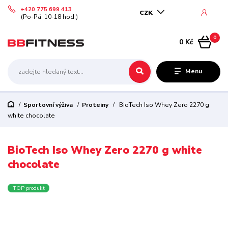
+420 775 699 413
CZK
(Po-Pá, 10-18 hod.)
0
0 Kč
Menu
Sportovní výživa
Proteiny
BioTech Iso Whey Zero 2270 g
white chocolate
BioTech Iso Whey Zero 2270 g white
chocolate
TOP produkt