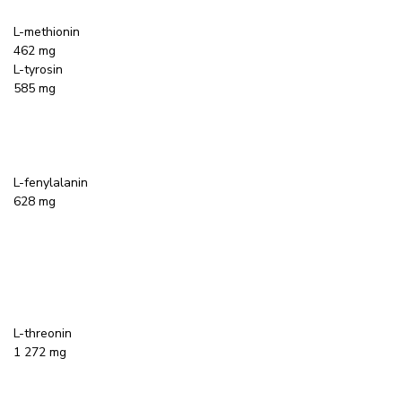
L-methionin
462 mg
L-tyrosin
585 mg
L-fenylalanin
628 mg
L-threonin
1 272 mg