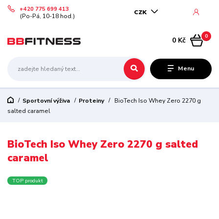
+420 775 699 413
CZK
(Po-Pá, 10-18 hod.)
0
0 Kč
Menu
Sportovní výživa
Proteiny
BioTech Iso Whey Zero 2270 g
salted caramel
BioTech Iso Whey Zero 2270 g salted
caramel
TOP produkt