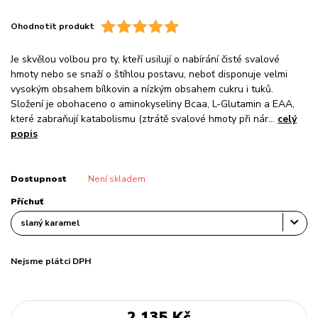
Ohodnotit produkt
Je skvělou volbou pro ty, kteří usilují o nabírání čisté svalové
hmoty nebo se snaží o štíhlou postavu, neboť disponuje velmi
vysokým obsahem bílkovin a nízkým obsahem cukru i tuků.
Složení je obohaceno o aminokyseliny Bcaa, L-Glutamin a EAA,
které zabraňují katabolismu (ztrátě svalové hmoty při nár...
celý
popis
Dostupnost
Není skladem
Příchuť
Nejsme plátci DPH
2 135 Kč