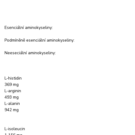
Esenciální aminokyseliny:
Podmíněně esenciální aminokyseliny:
Neeseciální aminokyseliny:
L-histidin
369 mg
L-arginin
493 mg
L-alanin
942 mg
L-isoleucin