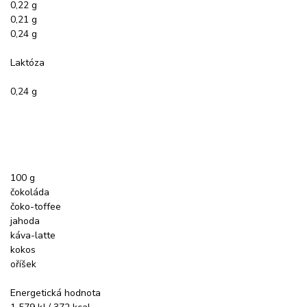
0,22 g
0,21 g
0,24 g
Laktóza
0,24 g
100 g
čokoláda
čoko-toffee
jahoda
káva-latte
kokos
oříšek
Energetická hodnota