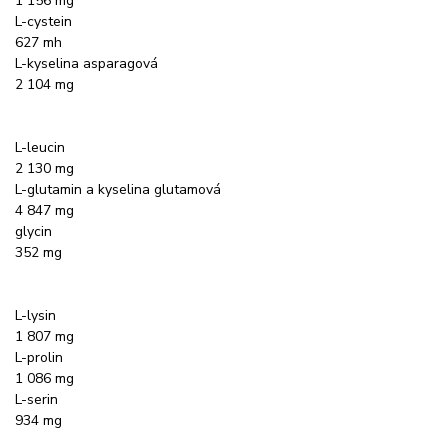
1 156 mg
L-cystein
627 mh
L-kyselina asparagová
2 104 mg
L-leucin
2 130 mg
L-glutamin a kyselina glutamová
4 847 mg
glycin
352 mg
L-lysin
1 807 mg
L-prolin
1 086 mg
L-serin
934 mg