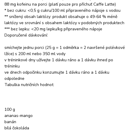
88 mg kofeinu na porci (platí pouze pro příchuť Caffe Latte)
* bez cukru: <0,5 g cukru/100 ml připraveného nápoje s vodou
** snížený obsah laktózy: produkt obsahuje o 49-64 % méně
laktózy ve srovnání s obsahem laktózy v podobných produktech
*** bez lepku: <20 mg lepku/kg připraveného nápoje
Doporučené dávkování:
smíchejte jednu porci (25 g = 1 odměrka = 2 navršené polévkové
lžíce) s 200 ml nebo 350 ml vody
v tréninkové dny užívejte 1 dávku ráno a 1 dávku ihned po
tréninku
ve dnech odpočinku konzumujte 1 dávku ráno a 1 dávku
odpoledne
Tabulka nutričních hodnot:
100 g
ananas-mango
banán
bílá čokoláda