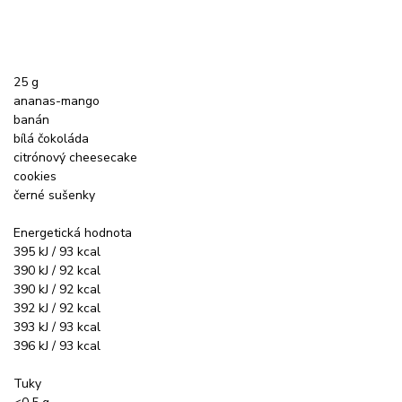
25 g
ananas-mango
banán
bílá čokoláda
citrónový cheesecake
cookies
černé sušenky
Energetická hodnota
395 kJ / 93 kcal
390 kJ / 92 kcal
390 kJ / 92 kcal
392 kJ / 92 kcal
393 kJ / 93 kcal
396 kJ / 93 kcal
Tuky