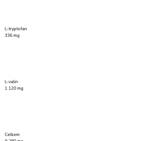
L-tryptofan
336 mg
L-valin
1 120 mg
Celkem: