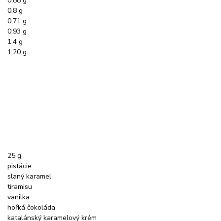
0,88 g
0,8 g
0,71 g
0,93 g
1,4 g
1,20 g
25 g
pistácie
slaný karamel
tiramisu
vanilka
hořká čokoláda
katalánský karamelový krém