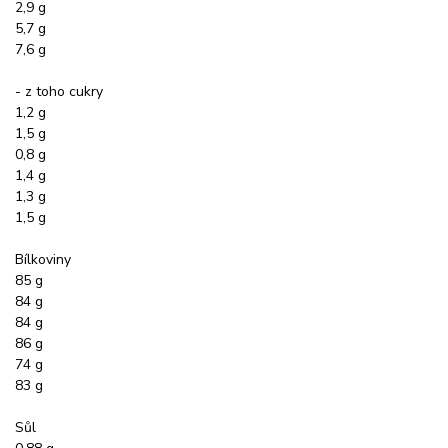
2,9 g
5,7 g
7,6 g
- z toho cukry
1,2 g
1,5 g
0,8 g
1,4 g
1,3 g
1,5 g
Bílkoviny
85 g
84 g
84 g
86 g
74 g
83 g
Sůl