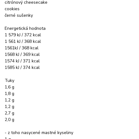
citrónový cheesecake
cookies
černé sušenky
Energetická hodnota
1 579 kJ / 372 kcal
1 561 kJ / 368 kcal
1561kJ / 368 kcal
1568 kJ / 369 kcal
1574 kJ / 371 kcal
1585 kJ / 374 kcal
Tuky
1,6 g
1,8 g
1,2 g
1,2 g
2,7 g
2,0 g
- z toho nasycené mastné kyseliny