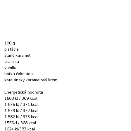
100 g
pistácie
slaný karamel
tiramisu
vanilka
hořká čokoláda
katalánský karamelový krém
Energetická hodnota
1568 kJ / 369 kcal
1 575 kJ / 371 kcal
1 579 kJ / 372 kcal
1 582 kJ / 373 kcal
1556kJ / 368 kcal
1624 kJ/383 kcal