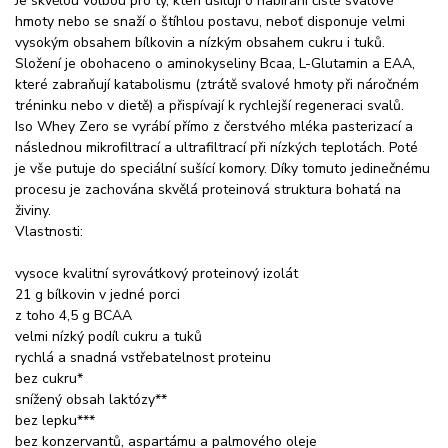
Je skvělou volbou pro ty, kteří usilují o nabírání čisté svalové
hmoty nebo se snaží o štíhlou postavu, neboť disponuje velmi
vysokým obsahem bílkovin a nízkým obsahem cukru i tuků.
Složení je obohaceno o aminokyseliny Bcaa, L-Glutamin a EAA,
které zabraňují katabolismu (ztrátě svalové hmoty při náročném
tréninku nebo v dietě) a přispívají k rychlejší regeneraci svalů.
Iso Whey Zero se vyrábí přímo z čerstvého mléka pasterizací a
následnou mikrofiltrací a ultrafiltrací při nízkých teplotách. Poté
je vše putuje do speciální sušící komory. Díky tomuto jedinečnému
procesu je zachována skvělá proteinová struktura bohatá na
živiny.
Vlastnosti:
vysoce kvalitní syrovátkový proteinový izolát
21 g bílkovin v jedné porci
z toho 4,5 g BCAA
velmi nízký podíl cukru a tuků
rychlá a snadná vstřebatelnost proteinu
bez cukru*
snížený obsah laktózy**
bez lepku***
bez konzervantů, aspartámu a palmového oleje