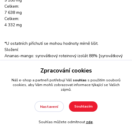
9 280 mg
Celkem:
7 638 mg
Celkem:
4 332 mg
*U ostatních příchutí se mohou hodnoty mírně lišit.
Složení:
Ananas-mango: syrovátkový roteinový izolát 88% [syrovátkový
proteinový izolát, emulgátor (sójový lecitin)], smetana [částečně
hydrogenovaný kokosový tuk, sušené odstředěné mléko,
Zpracování cookies
emulgátory (E471, E472a), glukózový sirup, sacharóza, mléčná
Náš e-shop a partneři potřebují Váš
souhlas
s použitím souborů
bílkovina, stabilizátor (fosforečnan draselný), protispékavá látka
cookies, aby Vám mohli zobrazovat informace týkající se Vašich
(fosforečnan vápenatý)], L-Glutamin 3,1 %, aromata, sůl 1,3 %,
zájmů.
emulgátor (sójový lecitin), zahušťovadla (karagenan, xantanová
guma), barvivo (amoniakový karamel), protispékavá látka (oxid
křemičitý), L-leucin 0,2 %, sladidlo (sukralóza), L-isoleucin 0,1 %,
Souhlasím
Nastavení
L-valin 0,1 %.
Banán: syrovátkový proteinový izolát 90% [(syrovátkový
Souhlas můžete odmítnout
zde
.
proteinový izolát, emulgátor (sójový lecitin)], L-glutamin 2,5%,
smetana [částečně hydrogenovaný kokosový tuk, sušené