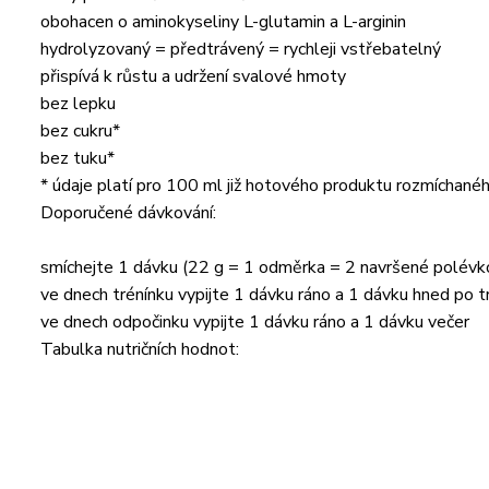
obohacen o aminokyseliny L-glutamin a L-arginin
hydrolyzovaný = předtrávený = rychleji vstřebatelný
přispívá k růstu a udržení svalové hmoty
bez lepku
bez cukru*
bez tuku*
* údaje platí pro 100 ml již hotového produktu rozmíchané
Doporučené dávkování:
smíchejte 1 dávku (22 g = 1 odměrka = 2 navršené polévk
ve dnech trénínku vypijte 1 dávku ráno a 1 dávku hned po t
ve dnech odpočinku vypijte 1 dávku ráno a 1 dávku večer
Tabulka nutričních hodnot: