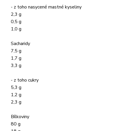
- z toho nasycené mastné kyseliny
2,3 g
0,5 g
1,0 g
Sacharidy
7,5 g
1,7 g
3,3 g
- z toho cukry
5,3 g
1,2 g
2,3 g
Bílkoviny
80 g