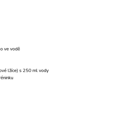
ho ve vodě
ové lžíce) s 250 ml vody
réninku