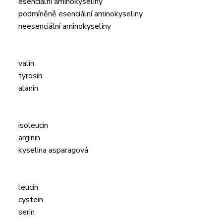
esenciální aminokyseliny
podmíněně esenciální aminokyseliny
neesenciální aminokyseliny
valin
tyrosin
alanin
isoleucin
arginin
kyselina asparagová
leucin
cystein
serin