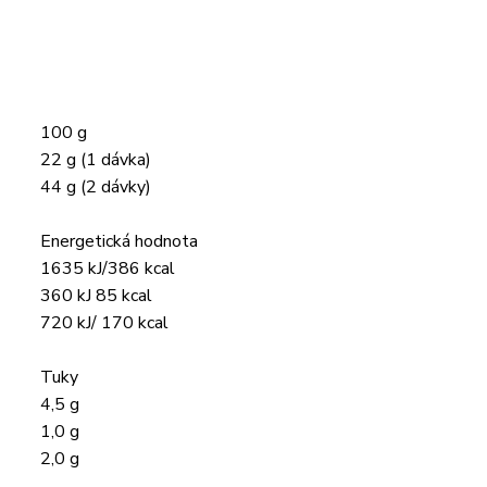
100 g
22 g (1 dávka)
44 g (2 dávky)
Energetická hodnota
1635 kJ/386 kcal
360 kJ 85 kcal
720 kJ/ 170 kcal
Tuky
4,5 g
1,0 g
2,0 g