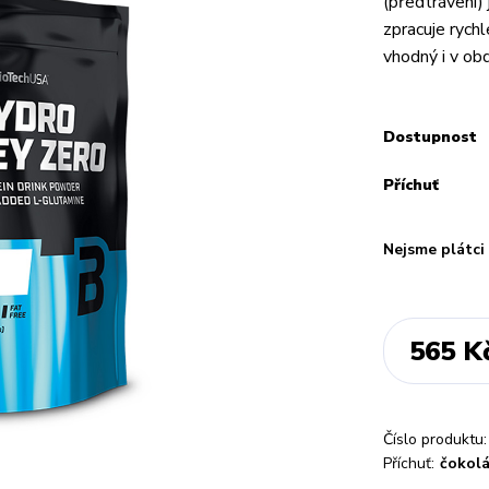
(předtrávení) 
zpracuje rychl
vhodný i v ob
Dostupnost
Příchuť
Nejsme plátc
565 K
Číslo produktu:
Příchuť:
čokol