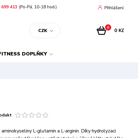
 699 413
(Po-Pá, 10-18 hod.)
Přihlášení
0
0 Kč
CZK
FITNESS DOPLŇKY
odukt
 aminokyseliny L-glutamin a L-arginin. Díky hydrolyzaci