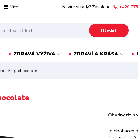
Nevíte si rady? Zavolejte.
+420 775
Více
Hledat
ZDRAVÁ VÝŽIVA
ZDRAVÍ A KRÁSA
o 454 g chocolate
hocolate
Ohodnotit pr
Je obohacen o