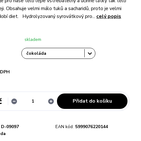
je pro naše tělo lépe vstřebatelný a účinné látky tak tělo
eji. Obsahuje velmi málo tuků a sacharidů, proto je velmi
dobí diet. Hydrolyzovaný syrovátkový pro...
celý popis
skladem
i DPH
č
Přidat do košíku
D-09097
EAN kód:
5999076220144
áda