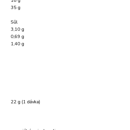
18 g
35 g
Sůl
3,10 g
0,69 g
1,40 g
22 g (1 dávka)