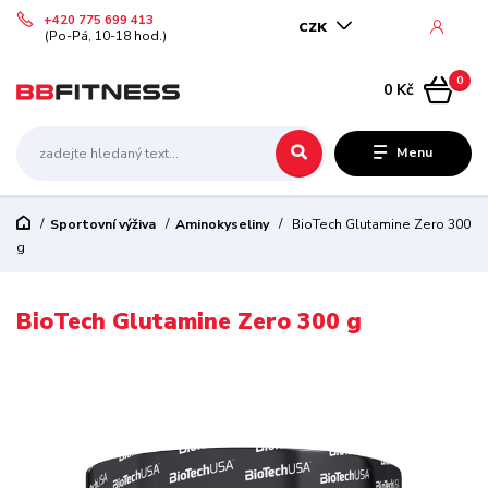
+420 775 699 413
CZK
(Po-Pá, 10-18 hod.)
0
0 Kč
Menu
Sportovní výživa
Aminokyseliny
BioTech Glutamine Zero 300
g
BioTech Glutamine Zero 300 g