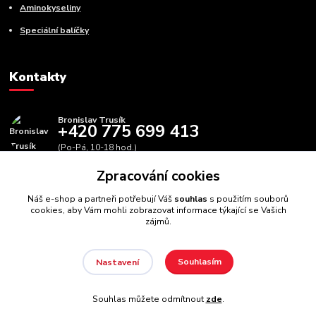
Aminokyseliny
Speciální balíčky
Kontakty
Bronislav Trusík
+420 775 699 413
(Po-Pá, 10-18 hod.)
Zpracování cookies
info@bbfitness.cz
Náš e-shop a partneři potřebují Váš
souhlas
s použitím souborů
cookies, aby Vám mohli zobrazovat informace týkající se Vašich
zájmů.
Souhlasím
Nastavení
BBfintess.cz -
Fitness doplňky a zdravá výživa
//
Webdesign
:
Poradnyweb.cz // Všechna práva vyhrazena
Souhlas můžete odmítnout
zde
.
Vytvořeno na
Eshop-rychle.cz