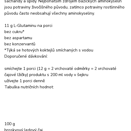
sacharidy a lipidy. Nejbohatším zdrojem bazických aminokyselin
jsou potraviny živočišného původu, zatímco potraviny rostlinného
původu často neobsahují všechny aminokyseliny.
11 g L-Glutaminu na porci
bez cukru*
bez aspartamu
bez konzervantů
*Týká se hotových koktejlů smíchaných s vodou
Doporučené dávkování:
smíchejte 1 porci (12 g = 2 vrchovaté odměrky = 2 vrchovaté
čajové lžičky) produktu s 200 ml vody v šejkru
užívejte 1 porci denně
Tabulka nutričních hodnot:
100 g
broskvový ledový čaj