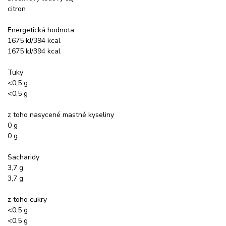
citron
Energetická hodnota
1675 kJ/394 kcal
1675 kJ/394 kcal
Tuky
<0,5 g
<0,5 g
z toho nasycené mastné kyseliny
0 g
0 g
Sacharidy
3,7 g
3,7 g
z toho cukry
<0,5 g
<0,5 g