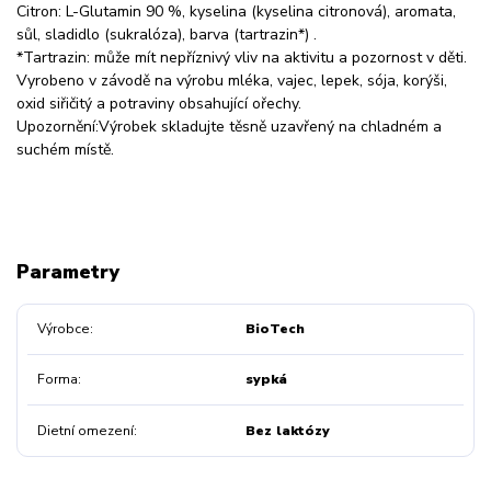
Citron: L-Glutamin 90 %, kyselina (kyselina citronová), aromata,
sůl, sladidlo (sukralóza), barva (tartrazin*) .
*Tartrazin: může mít nepříznivý vliv na aktivitu a pozornost v děti.
Vyrobeno v závodě na výrobu mléka, vajec, lepek, sója, korýši,
oxid siřičitý a potraviny obsahující ořechy.
Upozornění:Výrobek skladujte těsně uzavřený na chladném a
suchém místě.
Parametry
Výrobce
BioTech
Forma
sypká
Dietní omezení
Bez laktózy