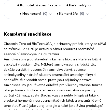
Kompletní specifikace
Parametry
Hodnocení
0
Komentáře
0
Kompletní specifikace
Glutamin Zero od BioTechUSA je ochucený prášek, který se užívá
po tréninku. Z 90 % je aktivní složkou produktu podmíněně
esenciální aminokyselina glutaminu.
Aminokyseliny jsou stavebními kameny bílkovin, které se běžně
vyskytují v lidském těle. Některé aminokyseliny si lidské tělo
dokáže vyrobit (neesenciální aminokyseliny), zatímco
aminokyseliny z druhé skupiny (esenciální aminokyseliny) si
nedokáže tělo vyrobit samo, proto jsou přijímány potravou.
Aminokyseliny jsou životně důležité pro všechny tělesné funkce,
jako je trávení, funkce jater nebo hojení ran. Aminokyseliny
udržují kůži, vazy, svaly, šlachy, vlasy a nehty. Přispívají také k
produkci hormonů, neurotransmitačních látek a enzymů. Kromě
toho slouží také jako zdroj energie a také jako živina produkující