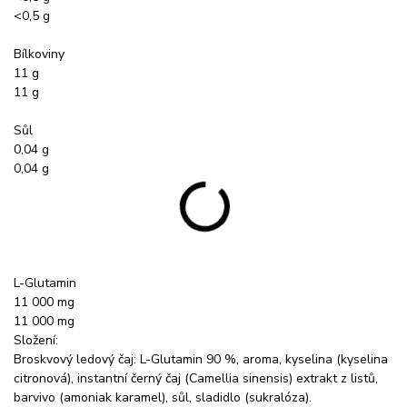
<0,5 g
Bílkoviny
11 g
11 g
Sůl
0,04 g
0,04 g
L-Glutamin
11 000 mg
11 000 mg
Složení:
Broskvový ledový čaj: L-Glutamin 90 %, aroma, kyselina (kyselina
citronová), instantní černý čaj (Camellia sinensis) extrakt z listů,
barvivo (amoniak karamel), sůl, sladidlo (sukralóza).