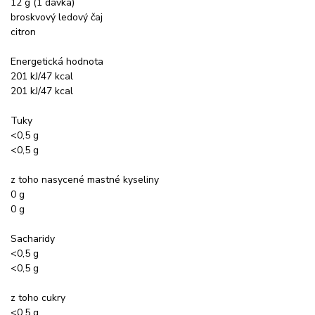
12 g (1 dávka)
broskvový ledový čaj
citron
Energetická hodnota
201 kJ/47 kcal
201 kJ/47 kcal
Tuky
<0,5 g
<0,5 g
z toho nasycené mastné kyseliny
0 g
0 g
Sacharidy
<0,5 g
<0,5 g
z toho cukry
<0,5 g