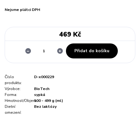
Nejsme plátci DPH
469 Kč
Přidat do košíku
Číslo
D-x000229
produktu:
Výrobce:
BioTech
Forma:
sypká
Hmotnost/Objem:
100 - 499 g (ml)
Dietní
Bez laktózy
omezení: