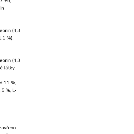
,7 %),
in
reonin (4,3
1,1 %),
reonin (4,3
vé látky
id 11 %,
3,5 %, L-
uzavřeno