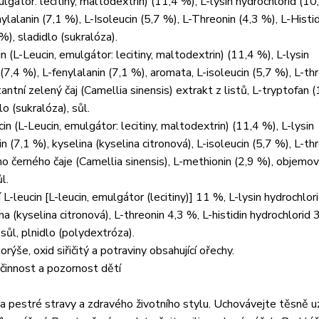
ulgátor: lecitiny, maltodextrin) (11,4 %), L-lysin hydrochlorid (10
nylalanin (7,1 %), L-Isoleucin (5,7 %), L-Threonin (4,3 %), L-Histid
%), sladidlo (sukralóza).
n (L-Leucin, emulgátor: lecitiny, maltodextrin) (11,4 %), L-lysin
 (7,4 %), L-fenylalanin (7,1 %), aromata, L-isoleucin (5,7 %), L-th
tantní zelený čaj (Camellia sinensis) extrakt z listů, L-tryptofan (
lo (sukralóza), sůl.
n (L-Leucin, emulgátor: lecitiny, maltodextrin) (11,4 %), L-lysin
n (7,1 %), kyselina (kyselina citronová), L-isoleucin (5,7 %), L-th
ního černého čaje (Camellia sinensis), L-methionin (2,9 %), objemo
l.
 L-leucin [L-leucin, emulgátor (lecitiny)] 11 %, L-lysin hydrochlor
na (kyselina citronová), L-threonin 4,3 %, L-histidin hydrochlorid 
 sůl, plnidlo (polydextróza).
rýše, oxid siřičitý a potraviny obsahující ořechy.
 činnost a pozornost dětí
a pestré stravy a zdravého životního stylu. Uchovávejte těsně 