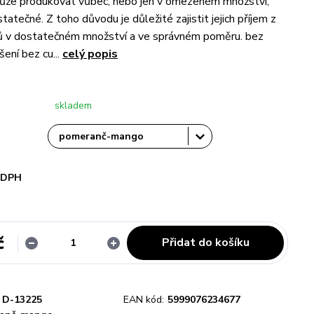
ůže produkovat vůbec, nebo jen v omezeném množství,
tatečné. Z toho důvodu je důležité zajistit jejich příjem z
jů v dostatečném množství a ve správném poměru. bez
šení bez cu...
celý popis
skladem
i DPH
č
Přidat do košíku
D-13225
EAN kód:
5999076234677