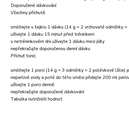
Doporučené dávkování:
Všechny příchutě:
smíchejte v šejkru 1 dávku (14 g = 2 vrchovaté odměrky = 
užívejte 1 dávku 15 minut před tréninkem
v netréninkovém dni užívejte 1 dávku mezi jídly
nepřekračujte doporučenou denní dávku
Příchuť tonic:
smíchejte 1 porci (14 g = 3 odměrky = 2 polévkové lžíce) 
neperlivé vody a poté do této směsi přidejte 200 ml perli
užívejte 1 porci denně
nepřekračujte doporučené dávkování
Tabulka nutričních hodnot: