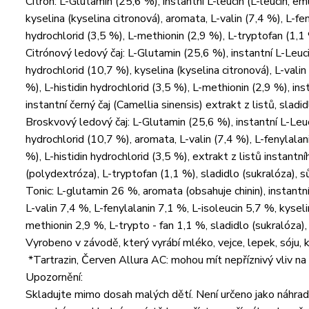
Citrón: L-Glutamin (25,6 %), instantní L-leucin (L-leucin, em
kyselina (kyselina citronová), aromata, L-valin (7,4 %), L-fe
hydrochlorid (3,5 %), L-methionin (2,9 %), L-tryptofan (1,1 
Citrónový ledový čaj: L-Glutamin (25,6 %), instantní L-Leuci
hydrochlorid (10,7 %), kyselina (kyselina citronová), L-valin
%), L-histidin hydrochlorid (3,5 %), L-methionin (2,9 %), ins
instantní černý čaj (Camellia sinensis) extrakt z listů, sladid
Broskvový ledový čaj: L-Glutamin (25,6 %), instantní L-Leuci
hydrochlorid (10,7 %), aromata, L-valin (7,4 %), L-fenylalani
%), L-histidin hydrochlorid (3,5 %), extrakt z listů instant
(polydextróza), L-tryptofan (1,1 %), sladidlo (sukralóza), sů
Tonic: L-glutamin 26 %, aromata (obsahuje chinin), instantní
L-valin 7,4 %, L-fenylalanin 7,1 %, L-isoleucin 5,7 %, kyseli
methionin 2,9 %, L-trypto - fan 1,1 %, sladidlo (sukralóza),
Vyrobeno v závodě, který vyrábí mléko, vejce, lepek, sóju, ko
*Tartrazin, Červen Allura AC: mohou mít nepříznivý vliv na
Upozornění:
Skladujte mimo dosah malých dětí. Není určeno jako náhrad