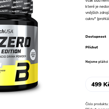
však buď nem
které je nedos
vnějších zdro
cukru* (prohlá
Dostupnost
Příchuť
Nejsme plátc
499 K
Číslo produktu: