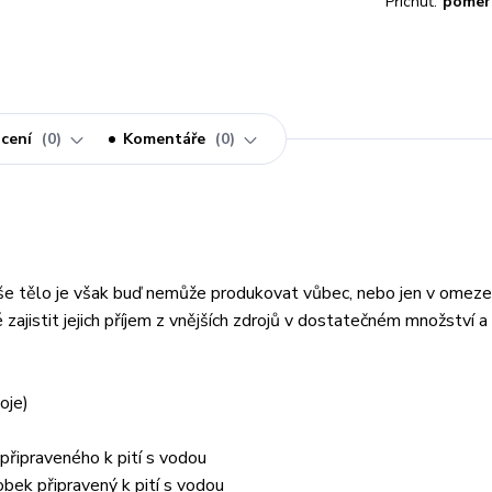
Příchuť:
pomer
cení
0
Komentáře
0
Naše tělo je však buď nemůže produkovat vůbec, nebo jen v ome
zajistit jejich příjem z vnějších zdrojů v dostatečném množství a
oje)
připraveného k pití s vodou
ek připravený k pití s vodou