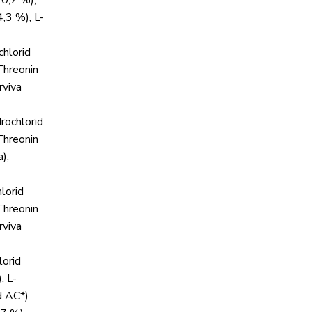
10,7 %),
4,3 %), L-
chlorid
-Threonin
rviva
rochlorid
-Threonin
),
lorid
-Threonin
rviva
lorid
, L-
ed AC*)