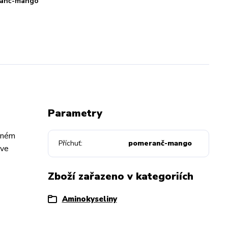
anč-mango
Parametry
zeném
Příchuť
pomeranč-mango
 ve
Zboží zařazeno v kategoriích
Aminokyseliny