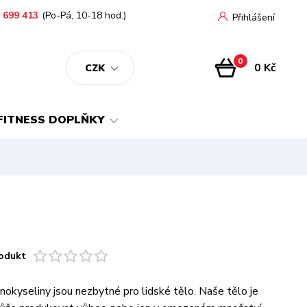
 699 413
(Po-Pá, 10-18 hod.)
Přihlášení
0
0 Kč
CZK
FITNESS DOPLŇKY
odukt
inokyseliny jsou nezbytné pro lidské tělo. Naše tělo je