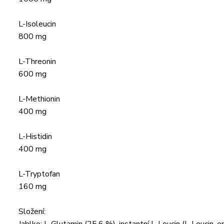
L-Isoleucin
800 mg
L-Threonin
600 mg
L-Methionin
400 mg
L-Histidin
400 mg
L-Tryptofan
160 mg
Složení: