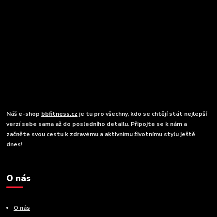
Náš e-shop
bbfitness.cz
je tu pro všechny, kdo se chtějí stát nejlepší
verzí sebe sama až do posledního detailu. Připojte se k nám a
začněte svou cestu k zdravému a aktivnímu životnímu stylu ještě
dnes!
O nás
O nás