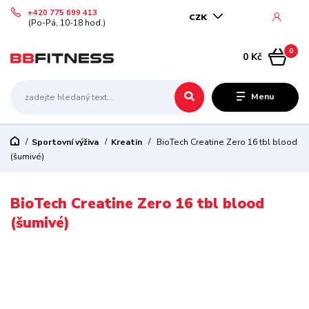
+420 775 699 413
CZK
(Po-Pá, 10-18 hod.)
0
0 Kč
Menu
Sportovní výživa
Kreatin
BioTech Creatine Zero 16 tbl blood
(šumivé)
BioTech Creatine Zero 16 tbl blood
(šumivé)