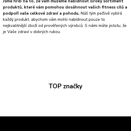
Jsme hrdí na to, že vám můžeme nabídnout široký sortiment
produktů, které vám pomohou dosáhnout vašich fitness cílů a
podpoří vaše celkové zdraví a pohodu.
Náš tým pečlivě vybírá
každý produkt, abychom vám mohli nabídnout pouze to
nejkvalitnější zboží od prověřených výrobců. S námi máte jistotu, že
je Vaše zdraví v dobrých rukou.
TOP značky