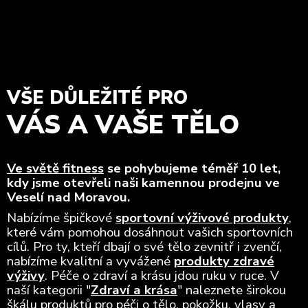
VŠE DŮLEŽITÉ PRO
VÁS A VAŠE TĚLO
Ve světě fitness
se pohybujeme téměř 10 let,
kdy jsme otevřeli naši kamennou prodejnu ve
Veselí nad Moravou.
Nabízíme špičkové
sportovní výživové produkty
,
které vám pomohou dosáhnout vašich sportovních
cílů. Pro ty, kteří dbají o své tělo zevnitř i zvenčí,
nabízíme kvalitní a vyvážené
produkty zdravé
výživy
. Péče o zdraví a krásu jdou ruku v ruce. V
naší kategorii "
Zdraví a krása
" naleznete širokou
škálu produktů pro péči o tělo, pokožku, vlasy a