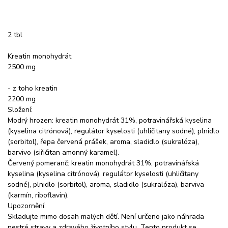
2 tbl
Kreatin monohydrát
2500 mg
- z toho kreatin
2200 mg
Složení:
Modrý hrozen: kreatin monohydrát 31%, potravinářská kyselina
(kyselina citrónová), regulátor kyselosti (uhličitany sodné), plnidlo
(sorbitol), řepa červená prášek, aroma, sladidlo (sukralóza),
barvivo (siřičitan amonný karamel).
Červený pomeranč: kreatin monohydrát 31%, potravinářská
kyselina (kyselina citrónová), regulátor kyselosti (uhličitany
sodné), plnidlo (sorbitol), aroma, sladidlo (sukralóza), barviva
(karmín, riboflavin).
Upozornění:
Skladujte mimo dosah malých dětí. Není určeno jako náhrada
pestré stravy a zdravého životního stylu. Tento produkt se