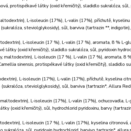
ová, protispékavé látky (oxid křemičitý), sladidlo sukralóza, sůl,
altodextrin), L-isoleucin (17%), L-valin (17%), příchutě, kyselinu
sukralóza, steviolglykosidy), sůl, barviva (tartrazin **, indigotin),
ltodextrin), L-isoleucin (17 %), L-valin (17 %), aromata, 8 % L-gl
 látky (oxid křemičitý), sladidlo sukralóza, sůl, pyridoxin hydroc
ny, maltodextrin), L-isoleucin (17 %), L-valin (17 %), aromata, 8 
 Camellia sinensis, protispékavé látky (oxid křemičitý), sladidlo su
extrin), L-isoleucin (17%), L-valin (17%), příchutě, kyselina citr
(sukralóza, steviolglykosidy), sůl, barviva (tartrazin*, Allura Red
maltodextrin), L-isoleucin (17%), L-valin (17%), ochucovadla, L-
tky (oxid křemičitý), sůl, hydrochlorid pyridoxinu, barvy (tartrazin
ltodextrin), L-isoleucin (17 %), L-valin (17%), kyselina citronová,
 sukralóza, sůl, pyridoxin hydrochlorid, barvivo tartrazin*, allura