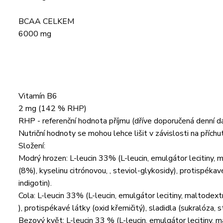
BCAA CELKEM
6000 mg
Vitamín B6
2 mg (142 % RHP)
RHP - referenční hodnota příjmu (dříve doporučená denní d
Nutriční hodnoty se mohou lehce lišit v závislosti na příchut
Složení:
Modrý hrozen: L-leucin 33% (L-leucin, emulgátor lecitiny, m
(8%), kyselinu citrónovou, , steviol-glykosidy), protispékavé
indigotin).
Cola: L-leucin 33% (L-leucin, emulgátor lecitiny, maltodextr
), protispékavé látky (oxid křemičitý), sladidla (sukralóza, s
Bezový květ: L-leucin 33 % (L-leucin, emulgátor lecitiny, ma