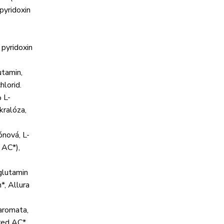
 pyridoxin
 pyridoxin
utamin,
hlorid.
% L-
kralóza,
ónová, L-
 AC*),
glutamin
*, Allura
 aromata,
 red AC*.