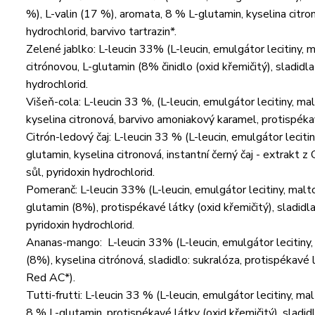
%), L-valin (17 %), aromata, 8 % L-glutamin, kyselina citron
hydrochlorid, barvivo tartrazin*.
Zelené jablko: L-leucin 33% (L-leucin, emulgátor lecitiny, m
citrónovou, L-glutamin (8% činidlo (oxid křemičitý), sladidla (
hydrochlorid.
Višeň-cola: L-leucin 33 %, (L-leucin, emulgátor lecitiny, ma
kyselina citronová, barvivo amoniakový karamel, protispékavé
Citrón-ledový čaj: L-leucin 33 % (L-leucin, emulgátor leciti
glutamin, kyselina citronová, instantní černý čaj - extrakt z
sůl, pyridoxin hydrochlorid.
Pomeranč: L-leucin 33% (L-leucin, emulgátor lecitiny, maltod
glutamin (8%), protispékavé látky (oxid křemičitý), sladidla 
pyridoxin hydrochlorid.
Ananas-mango: L-leucin 33% (L-leucin, emulgátor lecitiny, 
(8%), kyselina citrónová, sladidlo: sukralóza, protispékavé lá
Red AC*).
Tutti-frutti: L-leucin 33 % (L-leucin, emulgátor lecitiny, ma
8 % L-glutamin, protispékavé látky (oxid křemičitý), sladidlo