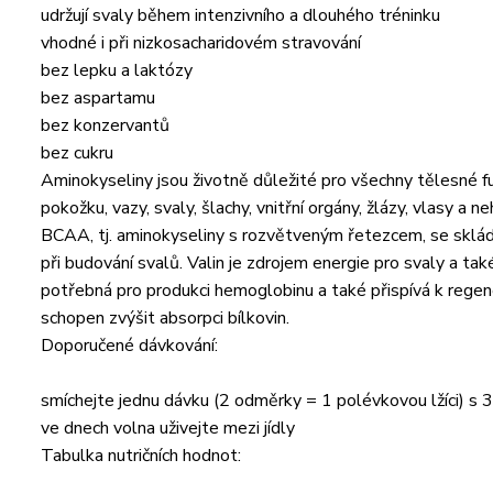
udržují svaly během intenzivního a dlouhého tréninku
vhodné i při nizkosacharidovém stravování
bez lepku a laktózy
bez aspartamu
bez konzervantů
bez cukru
Aminokyseliny jsou životně důležité pro všechny tělesné fun
pokožku, vazy, svaly, šlachy, vnitřní orgány, žlázy, vlasy a n
BCAA, tj. aminokyseliny s rozvětveným řetezcem, se skládají
při budování svalů. Valin je zdrojem energie pro svaly a t
potřebná pro produkci hemoglobinu a také přispívá k regener
schopen zvýšit absorpci bílkovin.
Doporučené dávkování:
smíchejte jednu dávku (2 odměrky = 1 polévkovou lžíci) s
ve dnech volna uživejte mezi jídly
Tabulka nutričních hodnot: