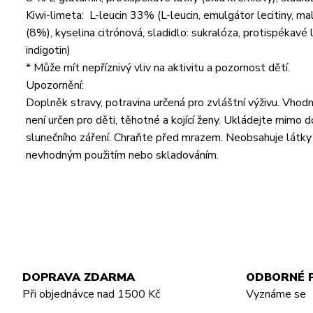
Kiwi-limeta: L-leucin 33% (L-leucin, emulgátor lecitiny, ma
(8%), kyselina citrónová, sladidlo: sukralóza, protispékavé lá
indigotin)
* Může mít nepříznivý vliv na aktivitu a pozornost dětí.
Upozornění:
Doplněk stravy, potravina určená pro zvláštní výživu. Vhod
není určen pro děti, těhotné a kojící ženy. Ukládejte mimo
slunečního záření. Chraňte před mrazem. Neobsahuje látky
nevhodným použitím nebo skladováním.
DOPRAVA ZDARMA
ODBORNÉ 
Při objednávce nad 1500 Kč
Vyznáme se