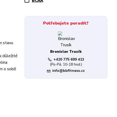
BCAA
Potřebujete poradit?
ém stavu
Bronislav Trusík
i důležité
+420 775 699 413
elina
(Po-Pá, 10-18 hod.)
ám o sobě
info@bbfitness.cz