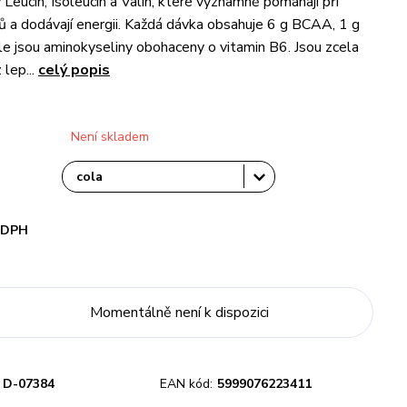
Leucin, Isoleucin a Valin, které významně pomáhají při
ů a dodávají energii. Každá dávka obsahuje 6 g BCAA, 1 g
le jsou aminokyseliny obohaceny o vitamin B6. Jsou zcela
 lep...
celý popis
Není skladem
i DPH
Momentálně není k dispozici
D-07384
EAN kód:
5999076223411