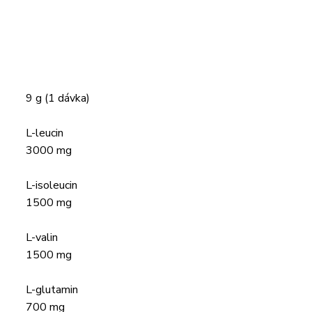
9 g (1 dávka)
L-leucin
3000 mg
L-isoleucin
1500 mg
L-valin
1500 mg
L-glutamin
700 mg