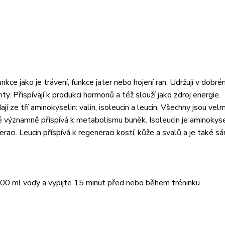
kce jako je trávení, funkce jater nebo hojení ran. Udržují v dobr
ehty. Přispívají k produkci hormonů a též slouží jako zdroj energie.
 ze tří aminokyselin: valin, isoleucin a leucin. Všechny jsou velm
aké významně přispívá k metabolismu buněk. Isoleucin je aminokys
aci. Leucin příspívá k regeneraci kostí, kůže a svalů a je také s
 300 ml vody a vypijte 15 minut před nebo během tréninku