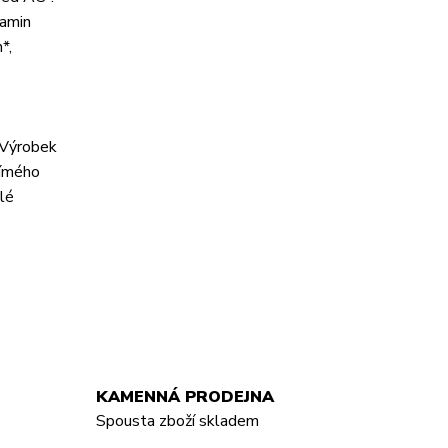
tamin
*,
. Výrobek
římého
lé
KAMENNÁ PRODEJNA
Spousta zboží skladem