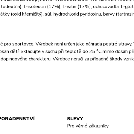
ltodextrin), L-isoleucin (17%), L-valin (17%), ochucovadla, L-glu
tky (oxid křemičitý), sůl, hydrochlorid pyridoxinu, barvy (tartrazin
né pro sportovce. Výrobek není určen jako náhrada pestré stravy
 dosah dětí! Skladujte v suchu při teplotě do 25 °C mimo dosah p
 dopingového charakteru. Výrobce neručí za případné škody vznik
PORADENSTVÍ
SLEVY
Pro věrné zákazníky