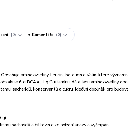
cení
0
Komentáře
0
bsahuje aminokyseliny Leucin, Isoleucin a Valin, které význam
ka obsahuje 6 g BCAA, 1 g Glutaminu, dále jsou aminokyseliny ob
rtamu, sacharidů, konzervantů a cukru. Ideální doplněk pro budov
9 g)
u sacharidů a bílkovin a ke snížení únavy a vyčerpání