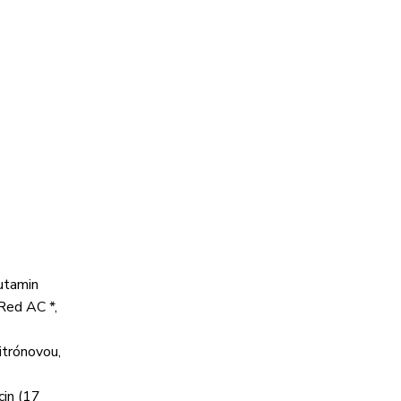
lutamin
 Red AC *,
itrónovou,
cin (17