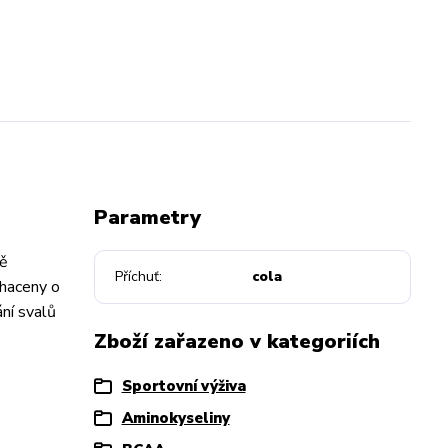
Parametry
ně
Příchuť
cola
ohaceny o
ání svalů
Zboží zařazeno v kategoriích
Sportovní výživa
Aminokyseliny