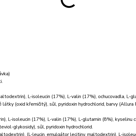
ávka)
i.
altodextrin), L-isoleucin (17%), L-valin (17%), ochucovadla, L-g
 látky (oxid křemičitý), sůl, pyridoxin hydrochlorid, barvy (Allura
in), L-isoleucin (17%), L-valin (17%), L-glutamin (8%), kyselinu c
teviol-glykosidy), sůl, pyridoxin hydrochlorid.
ltodextrin), (L-leucin, emulgátor lecitiny, maltodextrin), L-isoleu