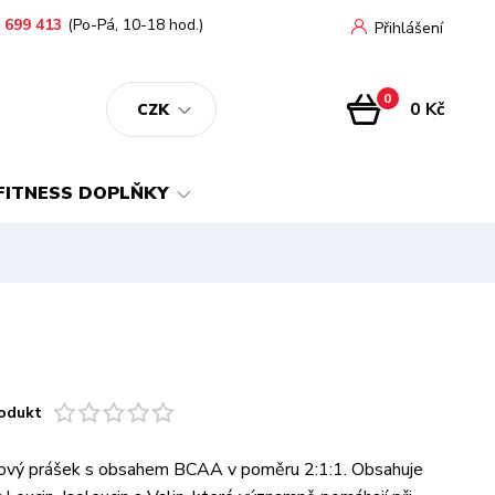
 699 413
(Po-Pá, 10-18 hod.)
Přihlášení
0
0 Kč
CZK
FITNESS DOPLŇKY
odukt
ový prášek s obsahem BCAA v poměru 2:1:1. Obsahuje