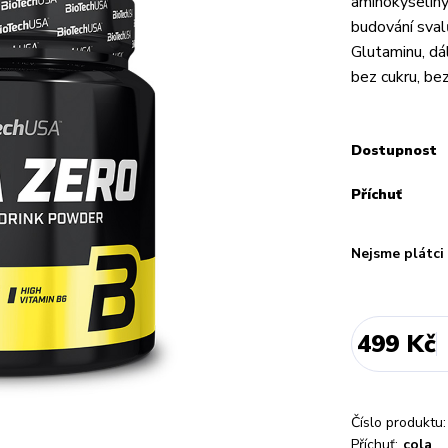
aminokyseliny 
budování sval
Glutaminu, dá
bez cukru, bez
Dostupnost
Příchuť
Nejsme plátc
499 Kč
Číslo produktu:
Příchuť:
cola