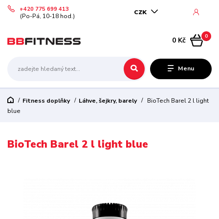
+420 775 699 413
CZK
(Po-Pá, 10-18 hod.)
0
0 Kč
Menu
Fitness doplňky
Láhve, šejkry, barely
BioTech Barel 2 l light
blue
BioTech Barel 2 l light blue