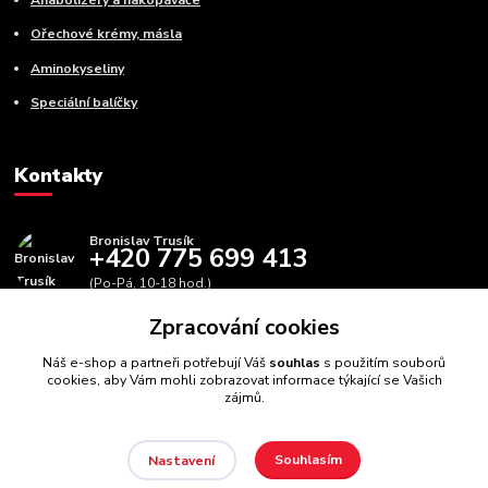
Ořechové krémy, másla
Aminokyseliny
Speciální balíčky
Kontakty
Bronislav Trusík
+420 775 699 413
(Po-Pá, 10-18 hod.)
Zpracování cookies
info@bbfitness.cz
Náš e-shop a partneři potřebují Váš
souhlas
s použitím souborů
cookies, aby Vám mohli zobrazovat informace týkající se Vašich
zájmů.
Souhlasím
Nastavení
BBfintess.cz -
Fitness doplňky a zdravá výživa
//
Webdesign
: