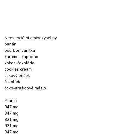
Neesenciální aminokyseliny
banán
bourbon vanilka
karamel-kapučíno
kokos-čokoláda
cookies cream
lískový oříšek
čokoláda
čoko-arašídové máslo
Alanin
947 mg
947 mg
921 mg
921 mg
947 mg