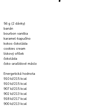
56 g (2 dávky)
banán
bourbon vanilka
karamel-kapučíno
kokos-čokoláda
cookies cream
lískový oříšek
čokoláda
čoko-arašídové máslo
Energetická hodnota
910 kJ/215 kcal
910 kJ/215 kcal
907 kJ/215 kcal
902 kJ/213 kcal
918 kJ/217 kcal
900 kJ/213 kcal