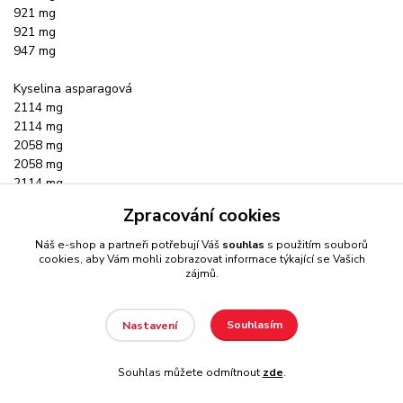
921 mg
921 mg
947 mg
Kyselina asparagová
2114 mg
2114 mg
2058 mg
2058 mg
2114 mg
2058 mg
Zpracování cookies
2058 mg
2114 mg
Náš e-shop a partneři potřebují Váš
souhlas
s použitím souborů
cookies, aby Vám mohli zobrazovat informace týkající se Vašich
zájmů.
Glycin
354 mg
354 mg
Souhlasím
Nastavení
345 mg
345 mg
354 mg
Souhlas můžete odmítnout
zde
.
345 mg