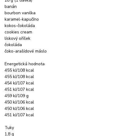
28 g (1 dávka)
banán
bourbon vanilka
karamel-kapučíno
kokos-čokoláda
cookies cream
lískový oříšek
čokoláda
čoko-arašídové máslo
Energetická hodnota
455 kJ/108 kcal
455 kJ/108 kcal
454 kJ/107 kcal
451 kJ/107 kcal
459 kJ/109 g
450 kJ/106 kcal
450 kJ/106 kcal
451 kJ/107 kcal
Tuky
1,8 g