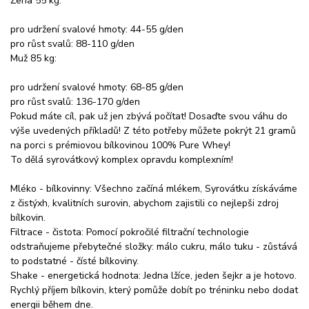
Žena 55 kg:
pro udržení svalové hmoty: 44-55 g/den
pro růst svalů: 88-110 g/den
Muž 85 kg:
pro udržení svalové hmoty: 68-85 g/den
pro růst svalů: 136-170 g/den
Pokud máte cíl, pak už jen zbývá počítat! Dosaďte svou váhu do
výše uvedených příkladů! Z této potřeby můžete pokrýt 21 gramů
na porci s prémiovou bílkovinou 100% Pure Whey!
To dělá syrovátkový komplex opravdu komplexním!
Mléko - bílkovinny: Všechno začíná mlékem, Syrovátku získáváme
z čistýxh, kvalitních surovin, abychom zajistili co nejlepši zdroj
bílkovin.
Filtrace - čistota: Pomocí pokročilé filtrační technologie
odstraňujeme přebytečné složky: málo cukru, málo tuku - zůstává
to podstatné - čísté bílkoviny.
Shake - energetická hodnota: Jedna lžíce, jeden šejkr a je hotovo.
Rychlý příjem bílkovin, který pomůže dobít po tréninku nebo dodat
energii během dne.