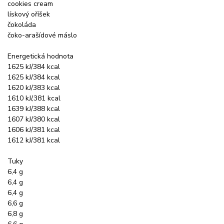
cookies cream
lískový oříšek
čokoláda
čoko-arašídové máslo
Energetická hodnota
1625 kJ/384 kcal
1625 kJ/384 kcal
1620 kJ/383 kcal
1610 kJ/,381 kcal
1639 kJ/388 kcal
1607 kJ/380 kcal
1606 kJ/381 kcal
1612 kJ/381 kcal
Tuky
6,4 g
6,4 g
6,4 g
6,6 g
6,8 g