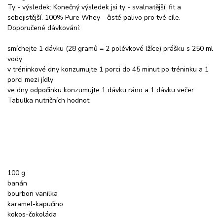
Ty - výsledek: Konečný výsledek jsi ty - svalnatější, fit a
sebejistější. 100% Pure Whey - čisté palivo pro tvé cíle.
Doporučené dávkování:
smíchejte 1 dávku (28 gramů = 2 polévkové lžíce) prášku s 250 ml
vody
v tréninkové dny konzumujte 1 porci do 45 minut po tréninku a 1
porci mezi jídly
ve dny odpočinku konzumujte 1 dávku ráno a 1 dávku večer
Tabulka nutričních hodnot:
100 g
banán
bourbon vanilka
karamel-kapučíno
kokos-čokoláda