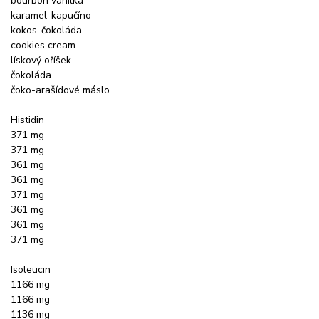
bourbon vanilka
karamel-kapučíno
kokos-čokoláda
cookies cream
lískový oříšek
čokoláda
čoko-arašídové máslo
Histidin
371 mg
371 mg
361 mg
361 mg
371 mg
361 mg
361 mg
371 mg
Isoleucin
1166 mg
1166 mg
1136 mg