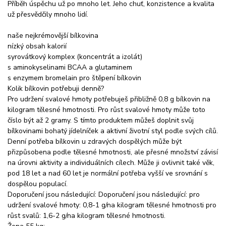
Příběh úspěchu už po mnoho let. Jeho chuť, konzistence a kvalita
už přesvědčily mnoho lidí.
naše nejkrémovější bílkovina
nízký obsah kalorií
syrovátkový komplex (koncentrát a izolát)
s aminokyselinami BCAA a glutaminem
s enzymem bromelain pro štěpení bílkovin
Kolik bílkovin potřebuji denně?
Pro udržení svalové hmoty potřebuješ přibližně 0,8 g bílkovin na
kilogram tělesné hmotnosti. Pro růst svalové hmoty může toto
číslo být až 2 gramy. S tímto produktem můžeš doplnit svůj
bílkovinami bohatý jídelníček a aktivní životní styl podle svých cílů.
Denní potřeba bílkovin u zdravých dospělých může být
přizpůsobena podle tělesné hmotnosti, ale přesné množství závisí
na úrovni aktivity a individuálních cílech. Může ji ovlivnit také věk,
pod 18 let a nad 60 let je normální potřeba vyšší ve srovnání s
dospělou populací.
Doporučení jsou následující: Doporučení jsou následující: pro
udržení svalové hmoty: 0,8-1 g/na kilogram tělesné hmotnosti pro
růst svalů: 1,6-2 g/na kilogram tělesné hmotnosti.