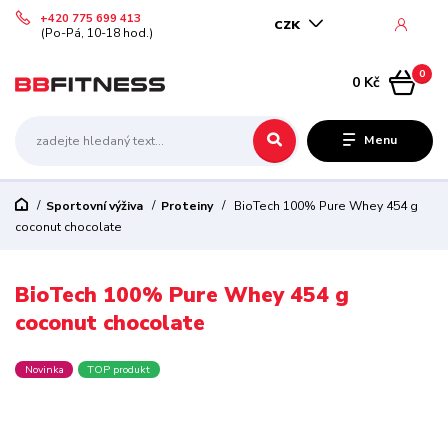
+420 775 699 413
CZK
(Po-Pá, 10-18 hod.)
0
0 Kč
Menu
Sportovní výživa
Proteiny
BioTech 100% Pure Whey 454 g
coconut chocolate
BioTech 100% Pure Whey 454 g
coconut chocolate
Novinka
TOP produkt