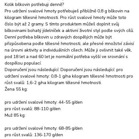
Kolik bílkovin potřebuji denně?
Pro udržení svalové hmoty potřebuješ přibližně 0,8 g bílkovin na
kilogram tělesné hmotnosti. Pro růst svalové hmoty může toto
číslo být až 2 gramy. S tímto produktem můžeš doplnit svůj
bílkovinami bohatý jídelníček a aktivní životní styl podle svých cílů.
Denní potřeba bílkovin u zdravých dospělých může být
přizpůsobena podle tělesné hmotnosti, ale přesné množství závisí
na úrovni aktivity a individuálních cílech. Může ji ovlivnit také věk,
pod 18 let a nad 60 let je normální potřeba vyšší ve srovnání s
dospělou populací.
Doporučení jsou následující: Doporučení jsou následující: pro
udržení svalové hmoty: 0,8-1 g/na kilogram tělesné hmotnosti pro
růst svalů: 1,6-2 g/na kilogram tělesné hmotnosti.
Žena 55 kg:
pro udržení svalové hmoty: 44-55 g/den
pro růst svalů: 88-110 g/den
Muž 85 kg:
pro udržení svalové hmoty: 68-85 g/den
pro růst svalů: 136-170 g/den