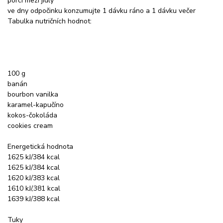
porci mezi jídly
ve dny odpočinku konzumujte 1 dávku ráno a 1 dávku večer
Tabulka nutričních hodnot:
100 g
banán
bourbon vanilka
karamel-kapučíno
kokos-čokoláda
cookies cream
Energetická hodnota
1625 kJ/384 kcal
1625 kJ/384 kcal
1620 kJ/383 kcal
1610 kJ/,381 kcal
1639 kJ/388 kcal
Tuky