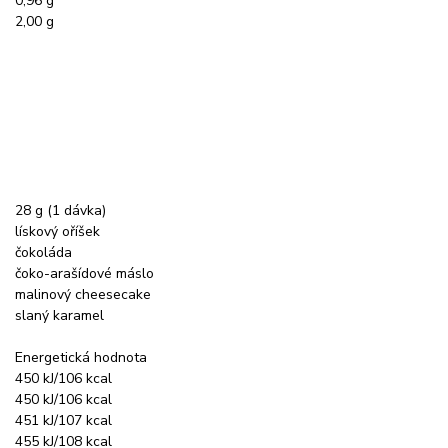
0,96 g
2,00 g
28 g (1 dávka)
lískový oříšek
čokoláda
čoko-arašídové máslo
malinový cheesecake
slaný karamel
Energetická hodnota
450 kJ/106 kcal
450 kJ/106 kcal
451 kJ/107 kcal
455 kJ/108 kcal