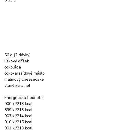
0,55 g
56 g (2 dávky)
lískový oříšek
čokoláda
čoko-arašídové máslo
malinový cheesecake
slaný karamel
Energetická hodnota
900 kJ/213 kcal
899 kJ/213 kcal
903 kJ/214 kcal
910 kJ/215 kcal
901 kJ/213 kcal