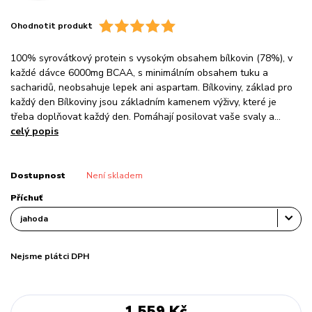
Ohodnotit produkt
100% syrovátkový protein s vysokým obsahem bílkovin (78%), v
každé dávce 6000mg BCAA, s minimálním obsahem tuku a
sacharidů, neobsahuje lepek ani aspartam. Bílkoviny, základ pro
každý den Bílkoviny jsou základním kamenem výživy, které je
třeba doplňovat každý den. Pomáhají posilovat vaše svaly a...
celý popis
Dostupnost
Není skladem
Příchuť
Nejsme plátci DPH
1 559 Kč