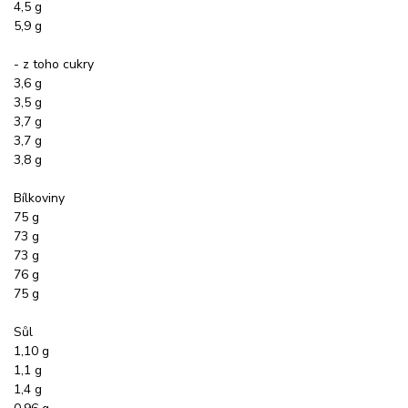
4,5 g
5,9 g
- z toho cukry
3,6 g
3,5 g
3,7 g
3,7 g
3,8 g
Bílkoviny
75 g
73 g
73 g
76 g
75 g
Sůl
1,10 g
1,1 g
1,4 g