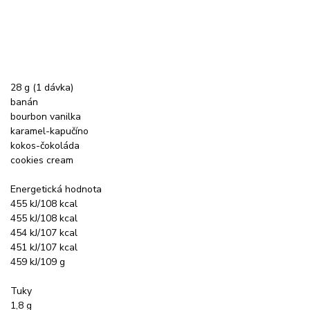
28 g (1 dávka)
banán
bourbon vanilka
karamel-kapučíno
kokos-čokoláda
cookies cream
Energetická hodnota
455 kJ/108 kcal
455 kJ/108 kcal
454 kJ/107 kcal
451 kJ/107 kcal
459 kJ/109 g
Tuky
1,8 g