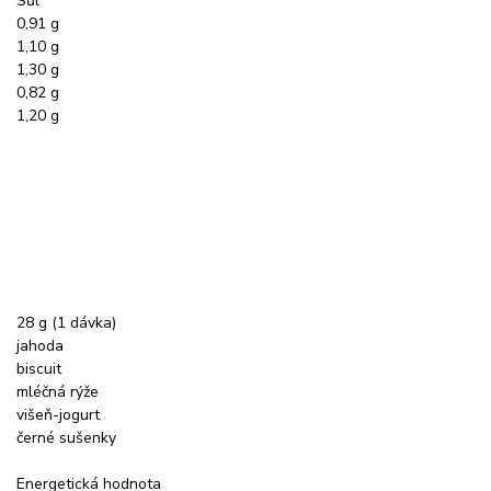
Sůl
0,91 g
1,10 g
1,30 g
0,82 g
1,20 g
28 g (1 dávka)
jahoda
biscuit
mléčná rýže
višeň-jogurt
černé sušenky
Energetická hodnota