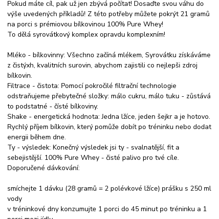
Pokud máte cíl, pak už jen zbývá počítat! Dosaďte svou váhu do
výše uvedených příkladů! Z této potřeby můžete pokrýt 21 gramů
na porci s prémiovou bílkovinou 100% Pure Whey!
To dělá syrovátkový komplex opravdu komplexním!
Mléko - bílkovinny: Všechno začíná mlékem, Syrovátku získáváme
z čistýxh, kvalitních surovin, abychom zajistili co nejlepši zdroj
bílkovin.
Filtrace - čistota: Pomocí pokročilé filtrační technologie
odstraňujeme přebytečné složky: málo cukru, málo tuku - zůstává
to podstatné - čísté bílkoviny.
Shake - energetická hodnota: Jedna lžíce, jeden šejkr a je hotovo.
Rychlý příjem bílkovin, který pomůže dobít po tréninku nebo dodat
energii během dne.
Ty - výsledek: Konečný výsledek jsi ty - svalnatější, fit a
sebejistější. 100% Pure Whey - čisté palivo pro tvé cíle.
Doporučené dávkování:
smíchejte 1 dávku (28 gramů = 2 polévkové lžíce) prášku s 250 ml
vody
v tréninkové dny konzumujte 1 porci do 45 minut po tréninku a 1