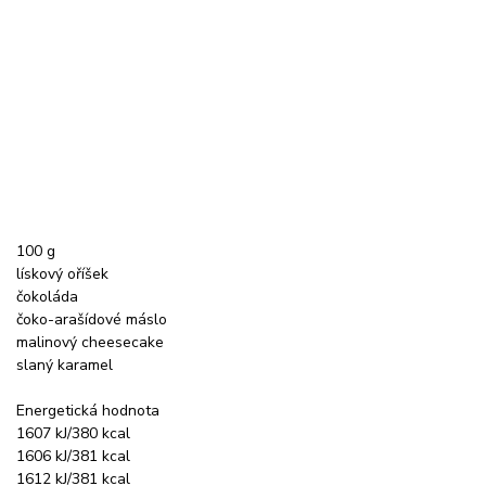
100 g
lískový oříšek
čokoláda
čoko-arašídové máslo
malinový cheesecake
slaný karamel
Energetická hodnota
1607 kJ/380 kcal
1606 kJ/381 kcal
1612 kJ/381 kcal