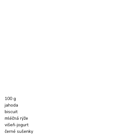
100 g
jahoda
biscuit
mléčná rýže
višeň-jogurt
černé sušenky