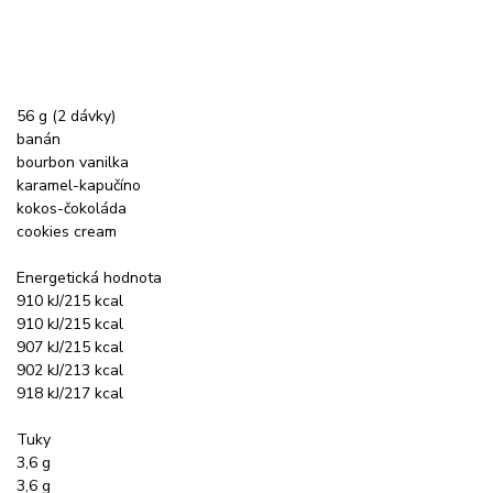
56 g (2 dávky)
banán
bourbon vanilka
karamel-kapučíno
kokos-čokoláda
cookies cream
Energetická hodnota
910 kJ/215 kcal
910 kJ/215 kcal
907 kJ/215 kcal
902 kJ/213 kcal
918 kJ/217 kcal
Tuky
3,6 g
3,6 g