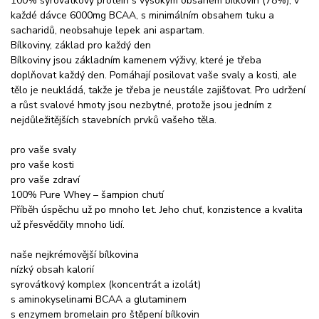
100% syrovátkový protein s vysokým obsahem bílkovin (78%), v
každé dávce 6000mg BCAA, s minimálním obsahem tuku a
sacharidů, neobsahuje lepek ani aspartam.
Bílkoviny, základ pro každý den
Bílkoviny jsou základním kamenem výživy, které je třeba
doplňovat každý den. Pomáhají posilovat vaše svaly a kosti, ale
tělo je neukládá, takže je třeba je neustále zajišťovat. Pro udržení
a růst svalové hmoty jsou nezbytné, protože jsou jedním z
nejdůležitějších stavebních prvků vašeho těla.
pro vaše svaly
pro vaše kosti
pro vaše zdraví
100% Pure Whey – šampion chutí
Příběh úspěchu už po mnoho let. Jeho chuť, konzistence a kvalita
už přesvědčily mnoho lidí.
naše nejkrémovější bílkovina
nízký obsah kalorií
syrovátkový komplex (koncentrát a izolát)
s aminokyselinami BCAA a glutaminem
s enzymem bromelain pro štěpení bílkovin