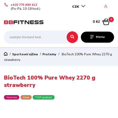
+420 775 699 413
CZK
(Po-Pá, 10-18 hod.)
0
0 Kč
Menu
Sportovní výživa
Proteiny
BioTech 100% Pure Whey 2270 g
strawberry
BioTech 100% Pure Whey 2270 g
strawberry
Novinka
Akce
TOP produkt