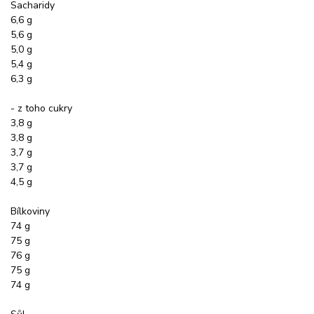
Sacharidy
6,6 g
5,6 g
5,0 g
5,4 g
6,3 g
- z toho cukry
3,8 g
3,8 g
3,7 g
3,7 g
4,5 g
Bílkoviny
74 g
75 g
76 g
75 g
74 g