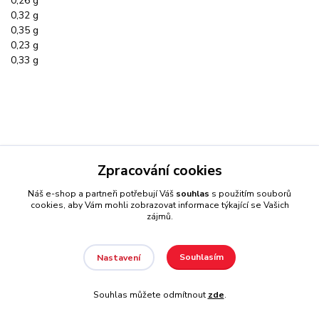
0,26 g
0,32 g
0,35 g
0,23 g
0,33 g
Zpracování cookies
Náš e-shop a partneři potřebují Váš
souhlas
s použitím souborů
56 g (2 dávky)
cookies, aby Vám mohli zobrazovat informace týkající se Vašich
jahoda
zájmů.
biscuit
mléčná rýže
višeň-jogurt
Souhlasím
Nastavení
černé sušenky
Souhlas můžete odmítnout
zde
.
Energetická hodnota
908 kJ/215 kcal