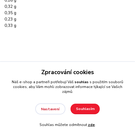
0,26 g
0,32 g
0,35 g
0,23 g
0,33 g
Zpracování cookies
Náš e-shop a partneři potřebují Váš
souhlas
s použitím souborů
56 g (2 dávky)
cookies, aby Vám mohli zobrazovat informace týkající se Vašich
jahoda
zájmů.
biscuit
mléčná rýže
višeň-jogurt
Souhlasím
Nastavení
černé sušenky
Souhlas můžete odmítnout
zde
.
Energetická hodnota
908 kJ/215 kcal