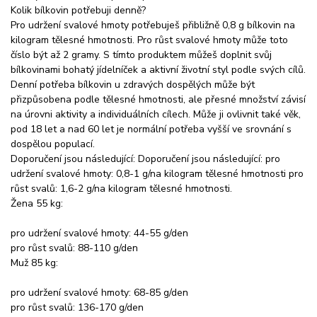
Kolik bílkovin potřebuji denně?
Pro udržení svalové hmoty potřebuješ přibližně 0,8 g bílkovin na
kilogram tělesné hmotnosti. Pro růst svalové hmoty může toto
číslo být až 2 gramy. S tímto produktem můžeš doplnit svůj
bílkovinami bohatý jídelníček a aktivní životní styl podle svých cílů.
Denní potřeba bílkovin u zdravých dospělých může být
přizpůsobena podle tělesné hmotnosti, ale přesné množství závisí
na úrovni aktivity a individuálních cílech. Může ji ovlivnit také věk,
pod 18 let a nad 60 let je normální potřeba vyšší ve srovnání s
dospělou populací.
Doporučení jsou následující: Doporučení jsou následující: pro
udržení svalové hmoty: 0,8-1 g/na kilogram tělesné hmotnosti pro
růst svalů: 1,6-2 g/na kilogram tělesné hmotnosti.
Žena 55 kg:
pro udržení svalové hmoty: 44-55 g/den
pro růst svalů: 88-110 g/den
Muž 85 kg:
pro udržení svalové hmoty: 68-85 g/den
pro růst svalů: 136-170 g/den