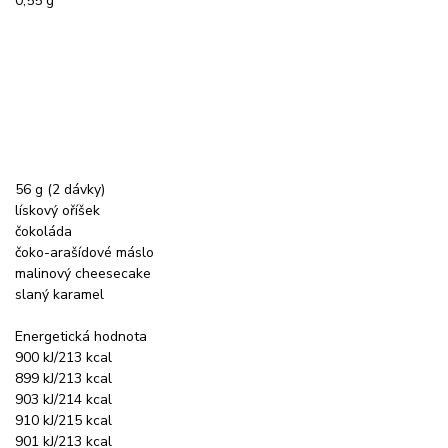
0,55 g
56 g (2 dávky)
lískový oříšek
čokoláda
čoko-arašídové máslo
malinový cheesecake
slaný karamel
Energetická hodnota
900 kJ/213 kcal
899 kJ/213 kcal
903 kJ/214 kcal
910 kJ/215 kcal
901 kJ/213 kcal