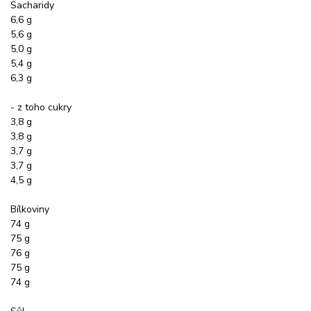
Sacharidy
6,6 g
5,6 g
5,0 g
5,4 g
6,3 g
- z toho cukry
3,8 g
3,8 g
3,7 g
3,7 g
4,5 g
Bílkoviny
74 g
75 g
76 g
75 g
74 g