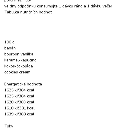
porci mezi jídly
ve dny odpočinku konzumujte 1 dávku ráno a 1 dávku večer
Tabulka nutričních hodnot:
100 g
banán
bourbon vanilka
karamel-kapučíno
kokos-čokoláda
cookies cream
Energetická hodnota
1625 kJ/384 kcal
1625 kJ/384 kcal
1620 kJ/383 kcal
1610 kJ/,381 kcal
1639 kJ/388 kcal
Tuky