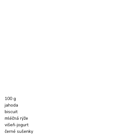
100 g
jahoda
biscuit
mléčná rýže
višeň-jogurt
černé sušenky