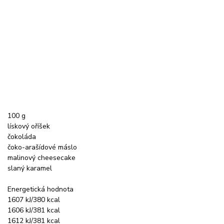
100 g
lískový oříšek
čokoláda
čoko-arašídové máslo
malinový cheesecake
slaný karamel
Energetická hodnota
1607 kJ/380 kcal
1606 kJ/381 kcal
1612 kJ/381 kcal