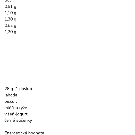
Sůl
0,91 g
1,10 g
1,30 g
0,82 g
1,20 g
28 g (1 dávka)
jahoda
biscuit
mléčná rýže
višeň-jogurt
černé sušenky
Energetická hodnota