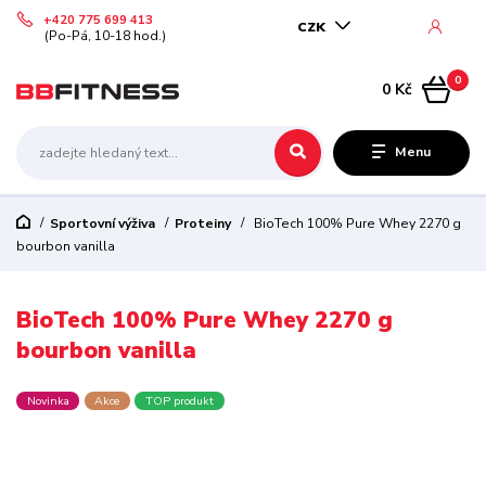
+420 775 699 413
CZK
(Po-Pá, 10-18 hod.)
0
0 Kč
Menu
Sportovní výživa
Proteiny
BioTech 100% Pure Whey 2270 g
bourbon vanilla
BioTech 100% Pure Whey 2270 g
bourbon vanilla
Novinka
Akce
TOP produkt