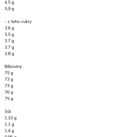
4,5 g
5,9 g
- z toho cukry
3,6 g
3,5 g
3,7 g
3,7 g
3,8 g
Bílkoviny
75 g
73 g
73 g
76 g
75 g
Sůl
1,10 g
1,1 g
1,4 g