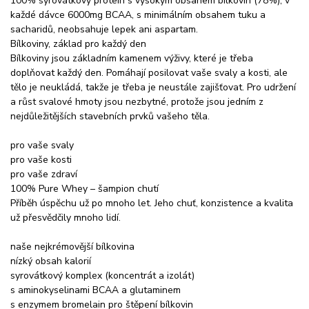
100% syrovátkový protein s vysokým obsahem bílkovin (78%), v
každé dávce 6000mg BCAA, s minimálním obsahem tuku a
sacharidů, neobsahuje lepek ani aspartam.
Bílkoviny, základ pro každý den
Bílkoviny jsou základním kamenem výživy, které je třeba
doplňovat každý den. Pomáhají posilovat vaše svaly a kosti, ale
tělo je neukládá, takže je třeba je neustále zajišťovat. Pro udržení
a růst svalové hmoty jsou nezbytné, protože jsou jedním z
nejdůležitějších stavebních prvků vašeho těla.
pro vaše svaly
pro vaše kosti
pro vaše zdraví
100% Pure Whey – šampion chutí
Příběh úspěchu už po mnoho let. Jeho chuť, konzistence a kvalita
už přesvědčily mnoho lidí.
naše nejkrémovější bílkovina
nízký obsah kalorií
syrovátkový komplex (koncentrát a izolát)
s aminokyselinami BCAA a glutaminem
s enzymem bromelain pro štěpení bílkovin