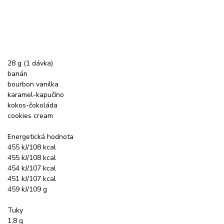
28 g (1 dávka)
banán
bourbon vanilka
karamel-kapučíno
kokos-čokoláda
cookies cream
Energetická hodnota
455 kJ/108 kcal
455 kJ/108 kcal
454 kJ/107 kcal
451 kJ/107 kcal
459 kJ/109 g
Tuky
1,8 g