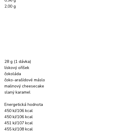
0,96 g
2,00 g
28 g (1 dávka)
lískový oříšek
čokoláda
čoko-arašídové máslo
malinový cheesecake
slaný karamel
Energetická hodnota
450 kJ/106 kcal
450 kJ/106 kcal
451 kJ/107 kcal
455 kJ/108 kcal