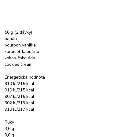
56 g (2 dávky)
banán
bourbon vanilka
karamel-kapučíno
kokos-čokoláda
cookies cream
Energetická hodnota
910 kJ/215 kcal
910 kJ/215 kcal
907 kJ/215 kcal
902 kJ/213 kcal
918 kJ/217 kcal
Tuky
3,6 g
3,6 g