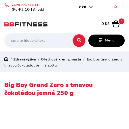
+420 775 699 413
CZK
(Po-Pá, 10-18 hod.)
0
0 Kč
Menu
Zdravá výživa
Ořechové krémy, másla
Big Boy Grand Zero s
tmavou čokoládou jemná 250 g
Big Boy Grand Zero s tmavou
čokoládou jemná 250 g