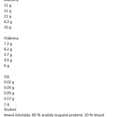
21 g
21 g
21 g
6,3 g
20 g
Vláknina
7,2 g
6,2 g
5,7 g
9,5 g
6 g
Sůl
0,02 g
0,05 g
0,05 g
0,13 g
1 g
Složení:
tmavá čokoláda: 80 % arašídy loupané pražené, 20 % tmavá