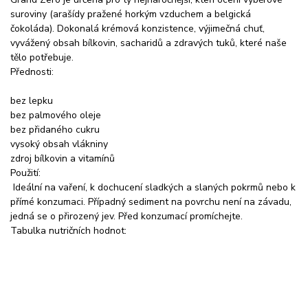
suroviny (arašídy pražené horkým vzduchem a belgická
čokoláda). Dokonalá krémová konzistence, výjimečná chuť,
vyvážený obsah bílkovin, sacharidů a zdravých tuků, které naše
tělo potřebuje.
Přednosti:
bez lepku
bez palmového oleje
bez přidaného cukru
vysoký obsah vlákniny
zdroj bílkovin a vitamínů
Použití:
Ideální na vaření, k dochucení sladkých a slaných pokrmů nebo k
přímé konzumaci. Případný sediment na povrchu není na závadu,
jedná se o přirozený jev. Před konzumací promíchejte.
Tabulka nutričních hodnot: