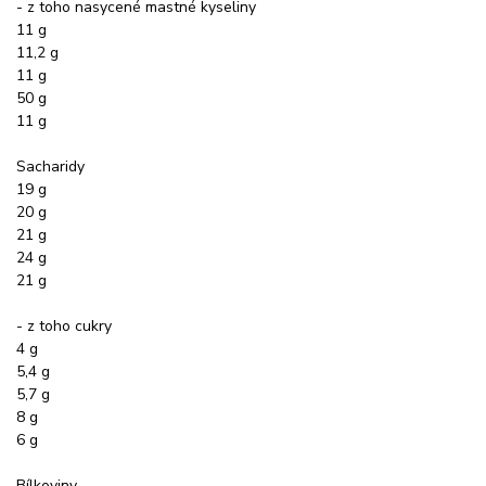
- z toho nasycené mastné kyseliny
11 g
11,2 g
11 g
50 g
11 g
Sacharidy
19 g
20 g
21 g
24 g
21 g
- z toho cukry
4 g
5,4 g
5,7 g
8 g
6 g
Bílkoviny