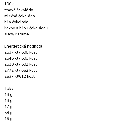
100 g
tmavá čokoláda
mléčná čokoláda
bílá čokoláda
kokos s bílou čokoládou
slaný karamel
Energetická hodnota
2537 kJ / 606 kcal
2546 kJ / 608 kcal
2520 kJ / 602 kcal
2772 kJ / 662 kcal
2537 kJ/612 kcal
Tuky
48 g
48 g
47 g
58 g
46 g