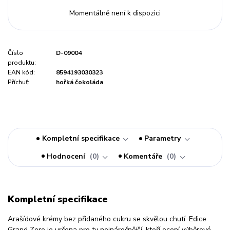
Momentálně není k dispozici
Číslo
D-09004
produktu:
EAN kód:
8594193030323
Příchuť:
hořká čokoláda
Kompletní specifikace
Parametry
Hodnocení
0
Komentáře
0
Kompletní specifikace
Arašídové krémy bez přidaného cukru se skvělou chutí. Edice
Grand Zero je určena pro ty nejnáročnější, kteří ocení výběrové