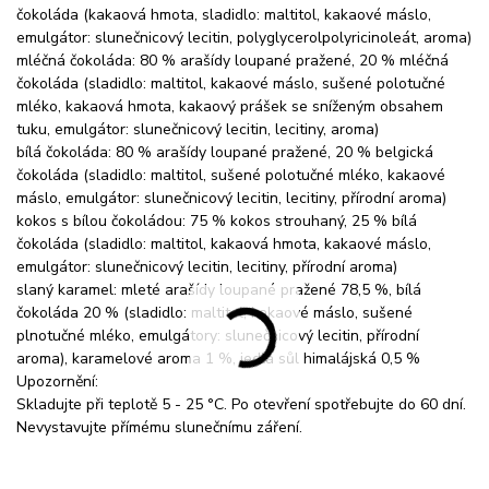
čokoláda (kakaová hmota, sladidlo: maltitol, kakaové máslo,
emulgátor: slunečnicový lecitin, polyglycerolpolyricinoleát, aroma)
mléčná čokoláda: 80 % arašídy loupané pražené, 20 % mléčná
čokoláda (sladidlo: maltitol, kakaové máslo, sušené polotučné
mléko, kakaová hmota, kakaový prášek se sníženým obsahem
tuku, emulgátor: slunečnicový lecitin, lecitiny, aroma)
bílá čokoláda: 80 % arašídy loupané pražené, 20 % belgická
čokoláda (sladidlo: maltitol, sušené polotučné mléko, kakaové
máslo, emulgátor: slunečnicový lecitin, lecitiny, přírodní aroma)
kokos s bílou čokoládou: 75 % kokos strouhaný, 25 % bílá
čokoláda (sladidlo: maltitol, kakaová hmota, kakaové máslo,
emulgátor: slunečnicový lecitin, lecitiny, přírodní aroma)
slaný karamel: mleté arašídy loupané pražené 78,5 %, bílá
čokoláda 20 % (sladidlo: maltitol, kakaové máslo, sušené
plnotučné mléko, emulgátory: slunečnicový lecitin, přírodní
aroma), karamelové aroma 1 %, jedlá sůl himalájská 0,5 %
Upozornění:
Skladujte při teplotě 5 - 25 °C. Po otevření spotřebujte do 60 dní.
Nevystavujte přímému slunečnímu záření.