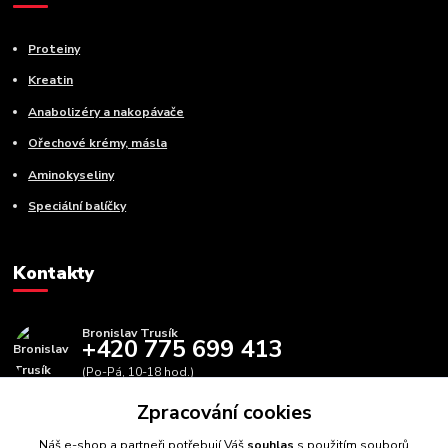
Proteiny
Kreatin
Anabolizéry a nakopávače
Ořechové krémy, másla
Aminokyseliny
Speciální balíčky
Kontakty
Bronislav Trusík
+420 775 699 413
(Po-Pá, 10-18 hod.)
Zpracování cookies
info@bbfitness.cz
Náš e-shop a partneři potřebují Váš
souhlas
s použitím souborů