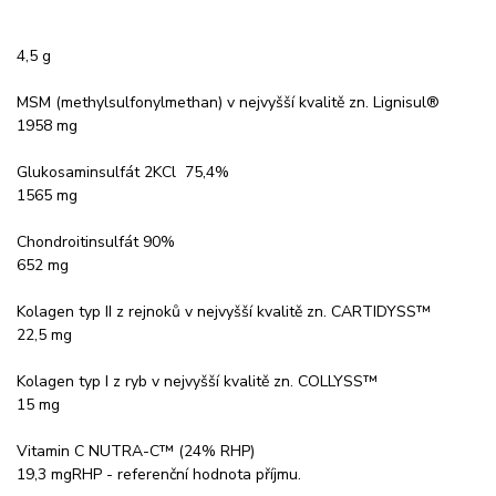
4,5 g
MSM (methylsulfonylmethan) v nejvyšší kvalitě zn. Lignisul®
1958 mg
Glukosaminsulfát 2KCl 75,4%
1565 mg
Chondroitinsulfát 90%
652 mg
Kolagen typ II z rejnoků v nejvyšší kvalitě zn. CARTIDYSS™
22,5 mg
Kolagen typ I z ryb v nejvyšší kvalitě zn. COLLYSS™
15 mg
Vitamin C NUTRA-C™ (24% RHP)
19,3 mgRHP - referenční hodnota příjmu.