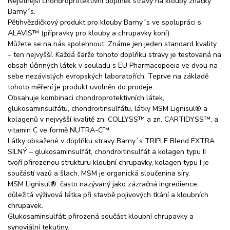
Nejsilnější chondroprotektivní doplněk stravy na klouby značky
Barny´s.
Pětihvězdičkový produkt pro klouby Barny´s ve spolupráci s
ALAVIS™ (přípravky pro klouby a chrupavky koní).
Můžete se na nás spolehnout. Známe jen jeden standard kvality
– ten nejvyšší. Každá šarže tohoto doplňku stravy je testovaná na
obsah účinných látek v souladu s EU Pharmacopoeia ve dvou na
sebe nezávislých evropských laboratořích. Teprve na základě
tohoto měření je produkt uvolněn do prodeje.
Obsahuje kombinaci chondroprotektivních látek,
glukosaminsulfátu, chondroitinsulfátu, látky MSM Lignisul® a
kolagenů v nejvyšší kvalitě zn. COLLYSS™ a zn. CARTIDYSS™, a
vitamin C ve formě NUTRA-C™.
Látky obsažené v doplňku stravy Barny´s TRIPLE Blend EXTRA
SILNÝ – glukosaminsulfát, chondroitinsulfát a kolagen typu II
tvoří přirozenou strukturu kloubní chrupavky, kolagen typu I je
součástí vazů a šlach, MSM je organická sloučenina síry.
MSM Lignisul®: často nazývaný jako zázračná ingredience,
důležitá výživová látka při stavbě pojivových tkání a kloubních
chrupavek.
Glukosaminsulfát: přirozená součást kloubní chrupavky a
synoviální tekutiny.