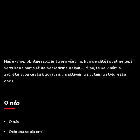
Náš e-shop
bbfitness.cz
je tu pro všechny, kdo se chtějí stát nejlepší
verzí sebe sama až do posledního detailu. Připojte se k nám a
začněte svou cestu k zdravému a aktivnímu životnímu stylu ještě
dnes!
O nás
O nás
Ochrana soukromí