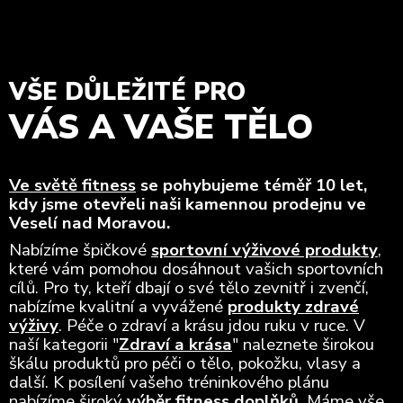
VŠE DŮLEŽITÉ PRO
VÁS A VAŠE TĚLO
Ve světě fitness
se pohybujeme téměř 10 let,
kdy jsme otevřeli naši kamennou prodejnu ve
Veselí nad Moravou.
Nabízíme špičkové
sportovní výživové produkty
,
které vám pomohou dosáhnout vašich sportovních
cílů. Pro ty, kteří dbají o své tělo zevnitř i zvenčí,
nabízíme kvalitní a vyvážené
produkty zdravé
výživy
. Péče o zdraví a krásu jdou ruku v ruce. V
naší kategorii "
Zdraví a krása
" naleznete širokou
škálu produktů pro péči o tělo, pokožku, vlasy a
další. K posílení vašeho tréninkového plánu
nabízíme široký
výběr fitness doplňků
. Máme vše,