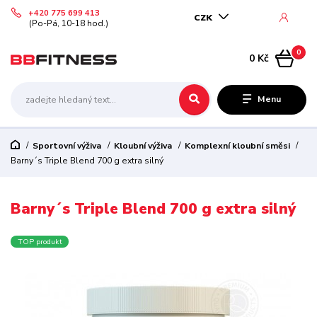
+420 775 699 413
CZK
(Po-Pá, 10-18 hod.)
0
0 Kč
Menu
Sportovní výživa
Kloubní výživa
Komplexní kloubní směsi
Barny´s Triple Blend 700 g extra silný
Barny´s Triple Blend 700 g extra silný
TOP produkt