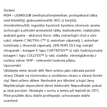
Složení:
MSM – LIGNISUL® (methylsulfonylmethan, protispékavá látka:
oxid křemičitý), glukosaminsulfát 2KCl (z korýšů),
chondroitinsulfát, regulátor kyselosti: kyselina citronová, aroma
(ochucující a přírodní aromatické látky, maltodextrin, stabilizátor:
arabská guma – akáciová živice, látky zvýrazňující chuť a vůni:
cukr), vitamin C NUTRA-C™ (L-askorban vápenatý, L-askorban
hořečnatý, L-threonát vápenatý, 24% RHP) 19,3 mg, extrakt
chrupavek – kolagen II. typu CARTIDYSS™ (z ryb), hydrolyzovaný
kolagen I. typu COLLYSS™ (z ryb), sladidlo: steviolglykosidy z
rostliny stévie. RHP - referenční hodnota příjmu.
Upozornění:
Ukládejte mimo dosah dětí. Není určeno jako náhrada pestré
stravy. Dbejte na různorodou a vyváženou stravu a zdravý životní
styl. Není určeno dětem. Nevhodné pro těhotné a kojící ženy.
Nepřekračujte doporučené denní dávkování. Nepoužívejte, pokud
je obal porušen. Skladujte v suchu a temnu při teplotě do 25°C.
Před použitím dózu dobře protřepejte, uchovávejte dobře
uzavřené.