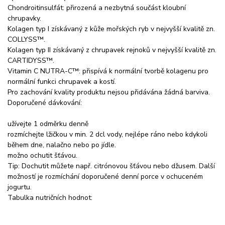
Chondroitinsulfát: přirozená a nezbytná součást kloubní
chrupavky.
Kolagen typ I získávaný z kůže mořských ryb v nejvyšší kvalitě zn.
COLLYSS™.
Kolagen typ II získávaný z chrupavek rejnoků v nejvyšší kvalitě zn.
CARTIDYSS™.
Vitamin C NUTRA-C™: přispívá k normální tvorbě kolagenu pro
normální funkci chrupavek a kostí.
Pro zachování kvality produktu nejsou přidávána žádná barviva.
Doporučené dávkování:
užívejte 1 odměrku denně
rozmíchejte lžičkou v min. 2 dcl vody, nejlépe ráno nebo kdykoli
během dne, nalačno nebo po jídle.
možno ochutit šťávou.
Tip: Dochutit můžete např. citrónovou šťávou nebo džusem. Další
možností je rozmíchání doporučené denní porce v ochuceném
jogurtu.
Tabulka nutričních hodnot: