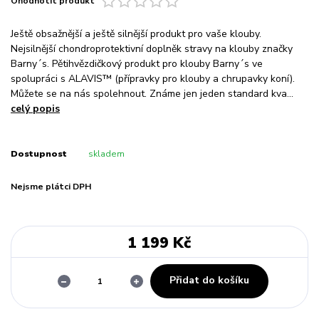
Ohodnotit produkt
Ještě obsažnější a ještě silnější produkt pro vaše klouby.
Nejsilnější chondroprotektivní doplněk stravy na klouby značky
Barny´s. Pětihvězdičkový produkt pro klouby Barny´s ve
spolupráci s ALAVIS™ (přípravky pro klouby a chrupavky koní).
Můžete se na nás spolehnout. Známe jen jeden standard kva...
celý popis
Dostupnost
skladem
Nejsme plátci DPH
1 199 Kč
Přidat do košíku