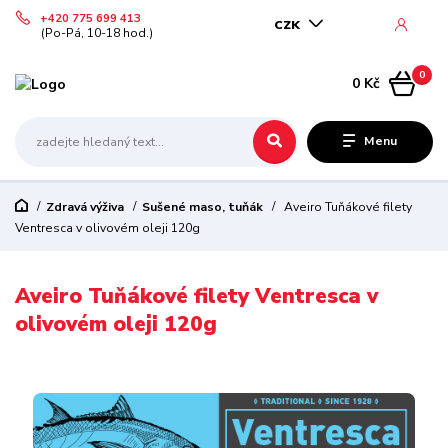
+420 775 699 413
CZK
(Po-Pá, 10-18 hod.)
0
0 Kč
Menu
Zdravá výživa
Sušené maso, tuňák
Aveiro Tuňákové filety
Ventresca v olivovém oleji 120g
Aveiro Tuňákové filety Ventresca v
olivovém oleji 120g