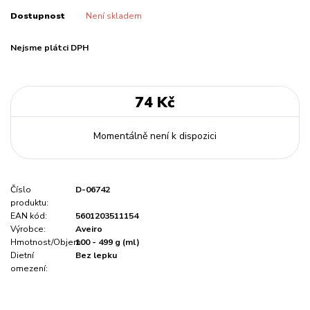
Dostupnost
Není skladem
Nejsme plátci DPH
74 Kč
Momentálně není k dispozici
Číslo
D-06742
produktu:
EAN kód:
5601203511154
Výrobce:
Aveiro
Hmotnost/Objem:
100 - 499 g (ml)
Dietní
Bez lepku
omezení: