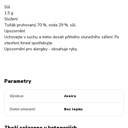
Sůl
1,5 g
Složení:
Tuňák pruhovaný 70 %, voda 29 %, sůl.
Upozornění:
Uchovejte v suchu a mimo dosah přímého slunečního záření. Po
otevření ihned spotřebujte.
Upozornění pro alergiky - obsahuje ryby.
Parametry
Výrobce
Aveiro
Dietní omezení
Bez lepku
Zboží zařazeno v kategoriích