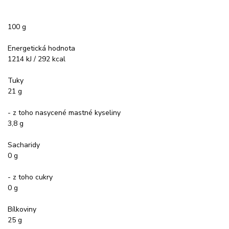
100 g
Energetická hodnota
1214 kJ / 292 kcal
Tuky
21 g
- z toho nasycené mastné kyseliny
3,8 g
Sacharidy
0 g
- z toho cukry
0 g
Bílkoviny
25 g