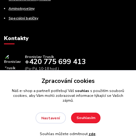
Aminokyseliny
Speciální balíčky
Kontakty
Bronislav Trusík
+420 775 699 413
(Po-Pá, 10-18 hod.)
Zpracování cookies
info@bbfitness.cz
Náš e-shop a partneři potřebují Váš
souhlas
s použitím souborů
cookies, aby Vám mohli zobrazovat informace týkající se Vašich
zájmů.
Souhlasím
Nastavení
BBfintess.cz -
Fitness doplňky a zdravá výživa
//
Webdesign
:
Poradnyweb.cz // Všechna práva vyhrazena
Souhlas můžete odmítnout
zde
.
Vytvořeno na
Eshop-rychle.cz