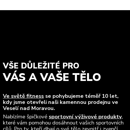
VŠE DŮLEŽITÉ PRO
VÁS A VAŠE TĚLO
Ve světě fitness
se pohybujeme téměř 10 let,
kdy jsme otevřeli naši kamennou prodejnu ve
Veselí nad Moravou.
Nabízíme špičkové
sportovní výživové produkty
,
které vám pomohou dosáhnout vašich sportovních
cílů. Pro ty, kteří dbají o své tělo zevnitř i zvenčí,