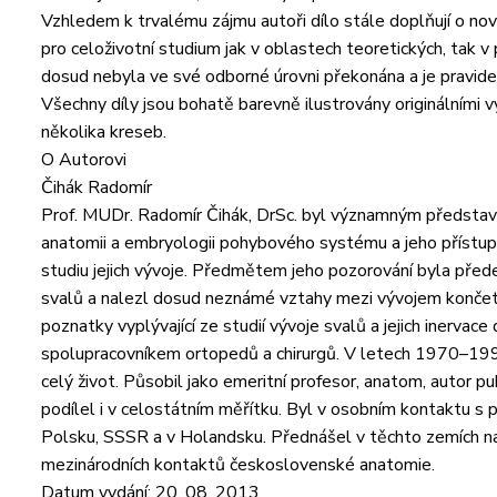
Vzhledem k trvalému zájmu autoři dílo stále doplňují o n
pro celoživotní studium jak v oblastech teoretických, tak v p
dosud nebyla ve své odborné úrovni překonána a je pravid
Všechny díly jsou bohatě barevně ilustrovány originálními
několika kreseb.
O Autorovi
Čihák Radomír
Prof. MUDr. Radomír Čihák, DrSc. byl významným představi
anatomii a embryologii pohybového systému a jeho přístup
studiu jejich vývoje. Předmětem jeho pozorování byla přede
svalů a nalezl dosud neznámé vztahy mezi vývojem končet
poznatky vyplývající ze studií vývoje svalů a jejich inervac
spolupracovníkem ortopedů a chirurgů. V letech 1970–19
celý život. Působil jako emeritní profesor, anatom, autor pub
podílel i v celostátním měřítku. Byl v osobním kontaktu s
Polsku, SSSR a v Holandsku. Přednášel v těchto zemích na
mezinárodních kontaktů československé anatomie.
Datum vydání: 20. 08. 2013