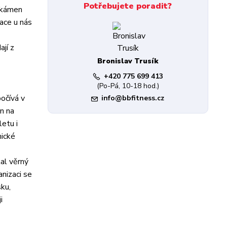
Potřebujete poradit?
í kámen
kace u nás
jí z
Bronislav Trusík
+420 775 699 413
(Po-Pá, 10-18 hod.)
očívá v
info@bbfitness.cz
n na
letu i
mické
al věrný
anizaci se
ku,
i