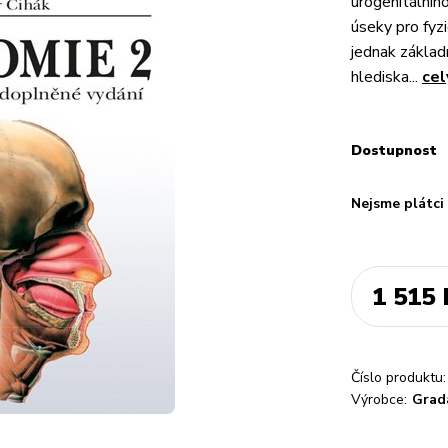
urogenitálního
úseky pro fyzi
jednak základn
hlediska...
cel
Dostupnost
Nejsme plátc
1 515 
Číslo produktu:
Výrobce:
Grad