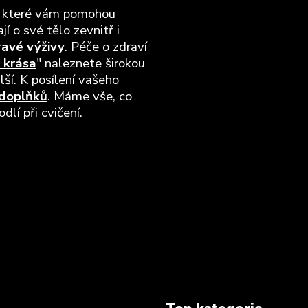
, které vám pomohou
jí o své tělo zevnitř i
ravé výživy
. Péče o zdraví
 krása
" naleznete širokou
lší. K posílení vašeho
 doplňků
. Máme vše, co
lí při cvičení.