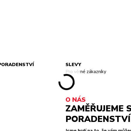
PORADENSTVÍ
SLEVY
Pro věrné zákazníky
O NÁS
ZAMĚŘUJEME S
PORADENSTVÍ 
Jsme hrdí na to, že vám můž