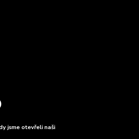
O
y jsme otevřeli naši