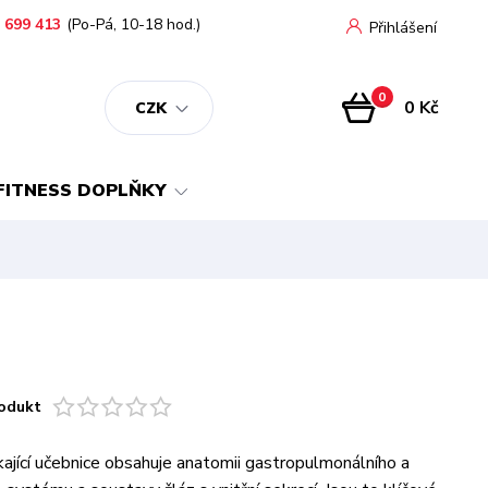
 699 413
(Po-Pá, 10-18 hod.)
Přihlášení
0
0 Kč
CZK
FITNESS DOPLŇKY
odukt
ikající učebnice obsahuje anatomii gastropulmonálního a