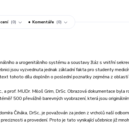
cení
0
Komentáře
0
nálního a urogenitálního systému a soustavy žláz s vnitřní sekrec
učebnici jsou vyzvednuta jednak základní fakta pro studenty medicí
 text tohoto dílu doplněn o poslední poznatky zejména z oblastí 
rSc., a prof. MUDr. Miloš Grim, DrSc. Obrazová dokumentace byla r
 téměř 500 převážně barevných vyobrazení, která jsou originálním
omíra Čiháka, DrSc., je považován za jeden z vrcholů naší odbor
, preciznosti a provedení. Proto je tato vynikající učebnice již mno