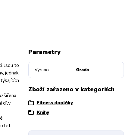
Parametry
í. Jsou to
Výrobce
Grada
ny, jednak
týkajících
Zboží zařazeno v kategoriích
ozšířena
i díly
Fitness doplňky
Knihy
né
ho let