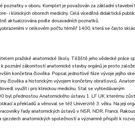
ové poznatky v oboru. Komplet je považován za základní stavebn
re- i klinických oborech medicíny. Celá vícedílná didaktická publi
elně aktualizována podle dosavadních poznatků.
 vyobrazeními v celkovém počtu téměř 1400, která se často skláda
telem pražské anatomické školy. Těžiště jeho vědecké práce sp
 k poznání zákonitostí anatomické stavby orgánů je proto založe
vším končetina člověka. Popsal jednotlivé fáze vývoje jejího ske
iny člověka a historickým vývojem končetiny obratlovců. Anato
e dovedl využít i pro klinickou medicínu. Stal se vyhledávaným
90 byl přednostou Anatomického ústavu 1. LF UK, kterému zůst
likací a překladů a věnoval se též Univerzitě 3. věku. Na její org
 pracovníky řady anatomických ústavů v NSR, NDR, Francii, Rakous
 sjezdech anatomických společností a významně přispěl k rozvoj