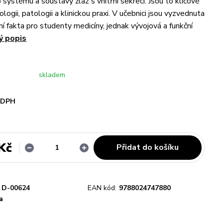
 systému a soustavy žláz s vnitřní sekrecí. Jsou to klíčové
ologii, patologii a klinickou praxi. V učebnici jsou vyzvednuta
í fakta pro studenty medicíny, jednak vývojová a funkční
ý popis
skladem
i DPH
Kč
Přidat do košíku
D-00624
EAN kód:
9788024747880
a