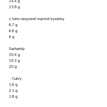
14,4 g
13,8 g
z toho nasycené mastné kyseliny
6,7 g
6,6 g
6 g
Sacharidy
20,4 g
19,3 g
20 g
- Cukry
1,6 g
2,1 g
1,8 g