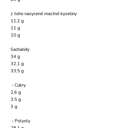
z toho nasycené mastné kyseliny
11,2 g
11 g
10 g
Sacharidy
34 g
32,1 g
33,5 g
- Cukry
2,6 g
3,5 g
3 g
- Polyoly