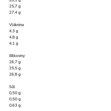
28,1 g
25,7 g
27,4 g
Vláknina
4,3 g
4,8 g
4,1 g
Bílkoviny
26,7 g
25,5 g
26,8 g
Sůl
0,50 g
0,50 g
0,63 g