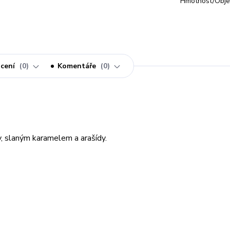
Hmotnost/Obje
cení
0
Komentáře
0
y, slaným karamelem a arašídy.