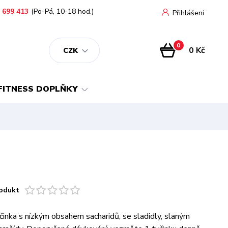
 699 413
(Po-Pá, 10-18 hod.)
Přihlášení
0
0 Kč
CZK
FITNESS DOPLŇKY
odukt
činka s nízkým obsahem sacharidů, se sladidly, slaným