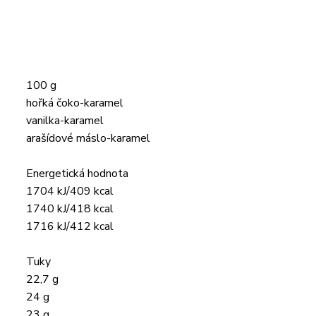
100 g
hořká čoko-karamel
vanilka-karamel
arašídové máslo-karamel
Energetická hodnota
1704 kJ/409 kcal
1740 kJ/418 kcal
1716 kJ/412 kcal
Tuky
22,7 g
24 g
23 g