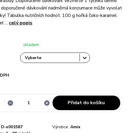
rašídy. Doporučené dávkování: vezměte 1 tyčinku denně
e doporučené dávkování nadměrná konzumace může vyvolat
nky! Tabulka nutričních hodnot: 100 g hořká čoko-karamel
l ...
celý popis
skladem
i DPH
Přidat do košíku
D-x001587
Výrobce:
Amix