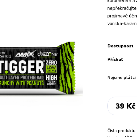
karamelem a a
nepřekračujt
projímavé úči
vanilka-karame
Dostupnost
Příchuť
Nejsme plátc
39 Kč
Číslo produktu: