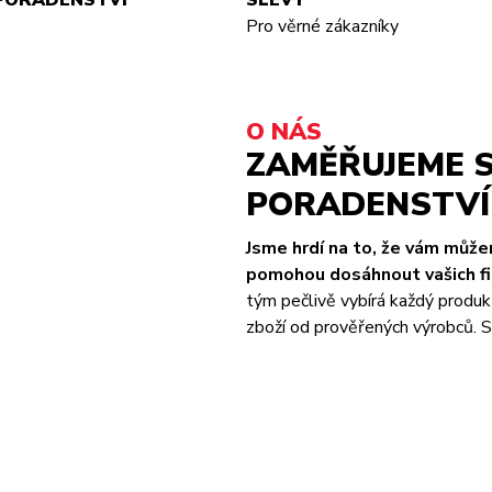
PORADENSTVÍ
SLEVY
Pro věrné zákazníky
O NÁS
ZAMĚŘUJEME S
PORADENSTVÍ 
Jsme hrdí na to, že vám můž
pomohou dosáhnout vašich fit
tým pečlivě vybírá každý produk
zboží od prověřených výrobců. S 