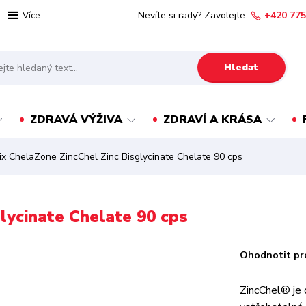
Nevíte si rady? Zavolejte.
+420 775
Více
Hledat
ZDRAVÁ VÝŽIVA
ZDRAVÍ A KRÁSA
x ChelaZone ZincChel Zinc Bisglycinate Chelate 90 cps
lycinate Chelate 90 cps
Ohodnotit pr
ZincChel® je