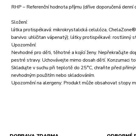
RHP – Referenční hodnota příjmu (dříve doporučená denní 
Složení:
látka protispékavá: mikrokrystalická celulóza, ChelaZone® 
barvivo: uhličitan vápenatý); látky protispékavé: rostlinný 
Upozornění:
Nevhodné pro děti, těhotné a kojící ženy. Nepřekračujte do
pestré stravy. Uchovávejte mimo dosah dětí. Konzumaci to
Skladujte v suchu při teplotě do 25°C, chraňte před přím
nevhodným použitím nebo skladováním.
Upozornění na alergeny: Produkt může obsahovat stopy mlék