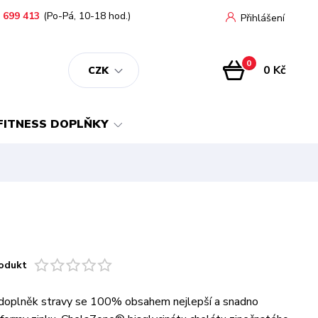
 699 413
(Po-Pá, 10-18 hod.)
Přihlášení
0
0 Kč
CZK
FITNESS DOPLŇKY
odukt
 doplněk stravy se 100% obsahem nejlepší a snadno