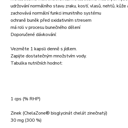
udržování normálního stavu zraku, kostí, vlasů, nehtů, kůže
zachovává normální funkci imunitního systému
ochraně buněk před oxidativním stresem
má roli v procesu bunečného dělení
Doporučené dávkování:
Vezměte 1 kapsli denně s jídlem.
Zapijte dostatečným množstvím vody.
Tabulka nutričních hodnot:
1 cps (% RHP)
Zinek (ChelaZone® bisglycinát chelát zinečnatý)
30 mg (300 %)