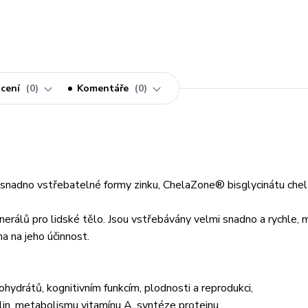
cení
0
Komentáře
0
snadno vstřebatelné formy zinku, ChelaZone® bisglycinátu chel
rálů pro lidské tělo. Jsou vstřebávány velmi snadno a rychle, m
a na jeho účinnost.
ydrátů, kognitivním funkcím, plodnosti a reprodukci,
n, metabolismu vitamínu A, syntéze proteinu