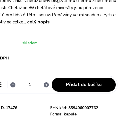
formy zinku, ChelaZone® bisglycinátu chelátu zinečnatého
apsli. ChelaZone® chelátové minerály jsou přirozenou
lů pro lidské tělo. Jsou vstřebávány velmi snadno a rychle,
vliv na celko...
celý popis
skladem
i DPH
č
Přidat do košíku
D-17476
EAN kód:
8594060007762
Forma:
kapsle