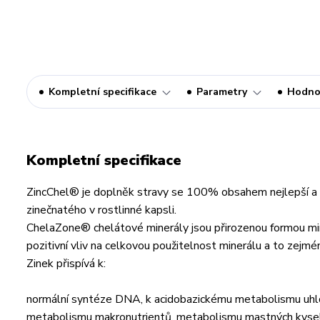
Kompletní specifikace
Parametry
Hodno
Kompletní specifikace
ZincChel® je doplněk stravy se 100% obsahem nejlepší a 
zinečnatého v rostlinné kapsli.
ChelaZone® chelátové minerály jsou přirozenou formou mine
pozitivní vliv na celkovou použitelnost minerálu a to zejmén
Zinek přispívá k:
normální syntéze DNA, k acidobazickému metabolismu uhloh
metabolismu makronutrientů, metabolismu mastných kyseli