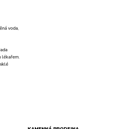
těná voda,
rada
m lékařem.
niklé