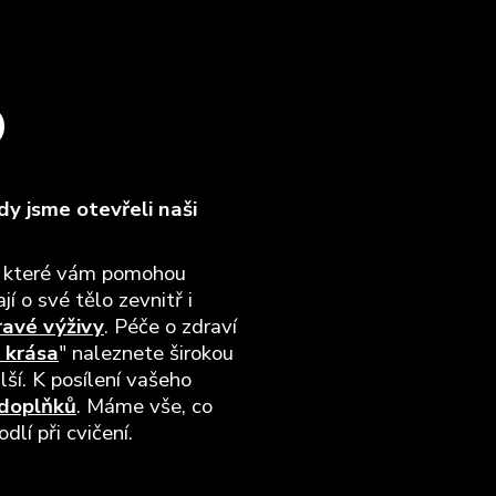
O
y jsme otevřeli naši
, které vám pomohou
jí o své tělo zevnitř i
ravé výživy
. Péče o zdraví
 krása
" naleznete širokou
lší. K posílení vašeho
 doplňků
. Máme vše, co
lí při cvičení.