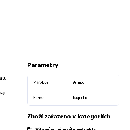
Parametry
átu
Výrobce
Amix
ají
Forma
kapsle
Zboží zařazeno v kategoriích
Vitamíny, minerály, extrakty