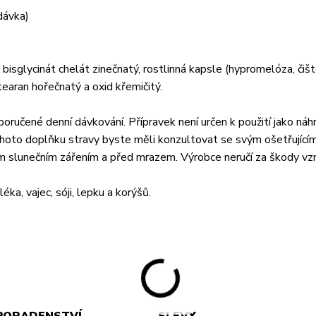
dávka)
bisglycinát chelát zinečnatý, rostlinná kapsle (hypromelóza, čiš
stearan hořečnatý a oxid křemičitý.
poručené denní dávkování. Přípravek není určen k použití jako náh
hoto doplňku stravy byste měli konzultovat se svým ošetřující
ým slunečním zářením a před mrazem. Výrobce neručí za škody vz
a, vajec, sóji, lepku a korýšů.