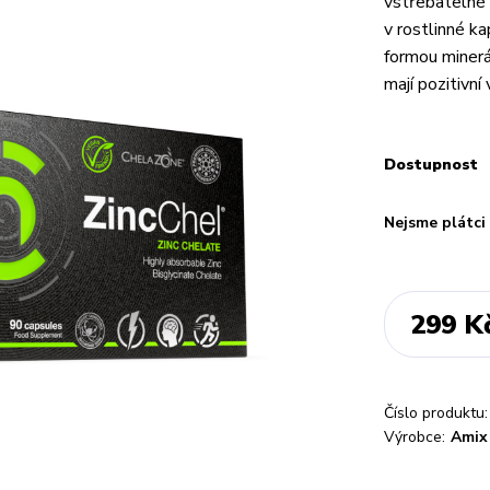
vstřebatelné 
v rostlinné k
formou minerá
mají pozitivní 
Dostupnost
Nejsme plátc
299 K
Číslo produktu:
Výrobce:
Amix