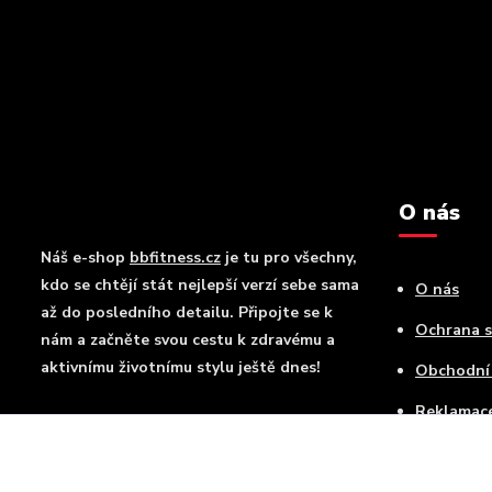
O nás
Náš e-shop
bbfitness.cz
je tu pro všechny,
kdo se chtějí stát nejlepší verzí sebe sama
O nás
až do posledního detailu. Připojte se k
Ochrana 
nám a začněte svou cestu k zdravému a
aktivnímu životnímu stylu ještě dnes!
Obchodní
Reklamac
Kontakty