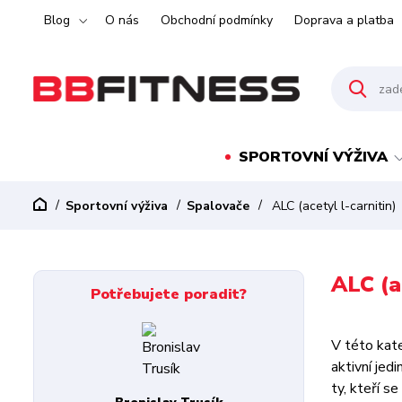
Blog
O nás
Obchodní podmínky
Doprava a platba
SPORTOVNÍ VÝŽIVA
Sportovní výživa
Spalovače
ALC (acetyl l-carnitin)
ALC (a
Potřebujete poradit?
V této kat
aktivní jed
ty, kteří s