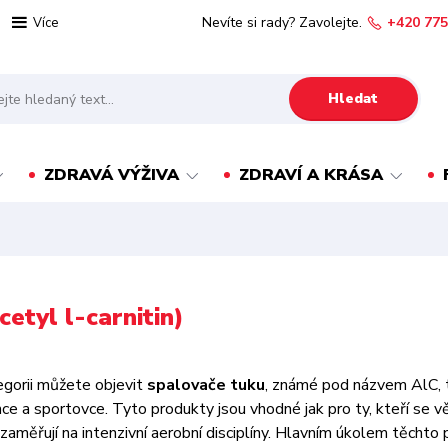
Nevíte si rady? Zavolejte.
+420 775
Více
Hledat
ZDRAVÁ VÝŽIVA
ZDRAVÍ A KRÁSA
cetyl l-carnitin)
egorii můžete objevit
spalovače tuku
, známé pod názvem AlC,
ince a sportovce. Tyto produkty jsou vhodné jak pro ty, kteří se v
e zaměřují na intenzivní aerobní disciplíny. Hlavním úkolem těchto 