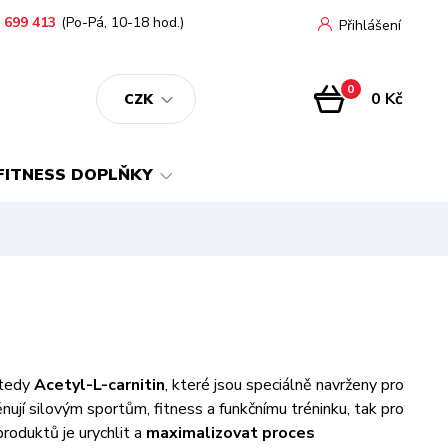
 699 413
(Po-Pá, 10-18 hod.)
Přihlášení
0
0 Kč
CZK
FITNESS DOPLŇKY
 tedy
Acetyl-L-carnitin
, které jsou speciálně navrženy pro
ěnují silovým sportům, fitness a funkčnímu tréninku, tak pro
produktů je urychlit a
maximalizovat proces