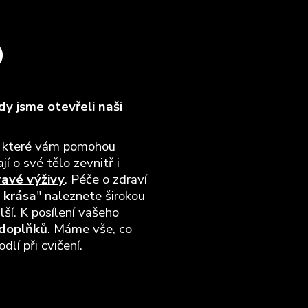
O
y jsme otevřeli naši
, které vám pomohou
jí o své tělo zevnitř i
ravé výživy
. Péče o zdraví
 krása
" naleznete širokou
lší. K posílení vašeho
 doplňků
. Máme vše, co
lí při cvičení.