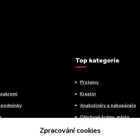
Top kategorie
Proteiny
soukromí
Kreatin
 podmínky
Anabolizéry a nakopávače
e
Ořechové krémy, másla
Zpracování cookies
Aminokyseliny