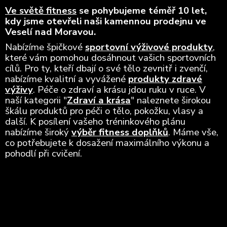
Ve světě fitness
se pohybujeme téměř 10 let,
kdy jsme otevřeli naši kamennou prodejnu ve
Veselí nad Moravou.
Nabízíme špičkové
sportovní výživové produkty
,
které vám pomohou dosáhnout vašich sportovních
cílů. Pro ty, kteří dbají o své tělo zevnitř i zvenčí,
nabízíme kvalitní a vyvážené
produkty zdravé
výživy
. Péče o zdraví a krásu jdou ruku v ruce. V
naší kategorii "
Zdraví a krása
" naleznete širokou
škálu produktů pro péči o tělo, pokožku, vlasy a
další. K posílení vašeho tréninkového plánu
nabízíme široký
výběr fitness doplňků
. Máme vše,
co potřebujete k dosažení maximálního výkonu a
pohodlí při cvičení.