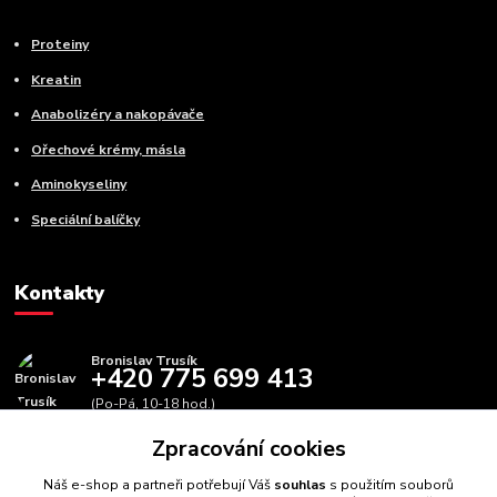
Proteiny
Kreatin
Anabolizéry a nakopávače
Ořechové krémy, másla
Aminokyseliny
Speciální balíčky
Kontakty
Bronislav Trusík
+420 775 699 413
(Po-Pá, 10-18 hod.)
Zpracování cookies
info@bbfitness.cz
Náš e-shop a partneři potřebují Váš
souhlas
s použitím souborů