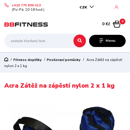
+420 775 699 413
CZK
(Po-Pá, 10-18 hod.)
0
0 Kč
Menu
Fitness doplňky
Posilovací pomůcky
Acra Zátěž na zápěstí
nylon 2 x 1 kg
Acra Zátěž na zápěstí nylon 2 x 1 kg