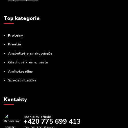
Top kategorie
Proteiny
Kreatin
Anabolizéry a nakopávače
Ořechové krémy, másla
Aminokyseliny
Speciální balíčky
Kontakty
Bronislav Trusík
+420 775 699 413
(Po-Pá, 10-18 hod.)