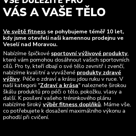
VŠE DŮLEŽITÉ PRO
VÁS A VAŠE TĚLO
Ve světě fitness
se pohybujeme téměř 10 let,
kdy jsme otevřeli naši kamennou prodejnu ve
Veselí nad Moravou.
Nabízíme špičkové
sportovní výživové produkty
,
které vám pomohou dosáhnout vašich sportovních
cílů. Pro ty, kteří dbají o své tělo zevnitř i zvenčí,
nabízíme kvalitní a vyvážené
produkty zdravé
výživy
. Péče o zdraví a krásu jdou ruku v ruce. V
naší kategorii "
Zdraví a krása
" naleznete širokou
škálu produktů pro péči o tělo, pokožku, vlasy a
další. K posílení vašeho tréninkového plánu
nabízíme široký
výběr fitness doplňků
. Máme vše,
co potřebujete k dosažení maximálního výkonu a
pohodlí při cvičení.