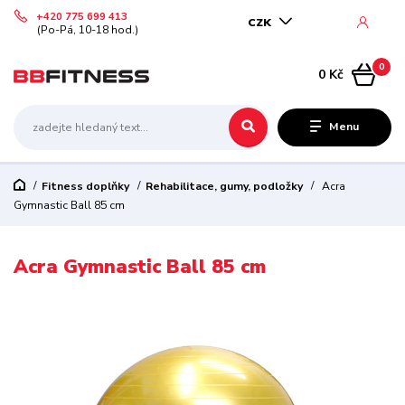
+420 775 699 413
CZK
(Po-Pá, 10-18 hod.)
0
0 Kč
Menu
Fitness doplňky
Rehabilitace, gumy, podložky
Acra
Gymnastic Ball 85 cm
Acra Gymnastic Ball 85 cm